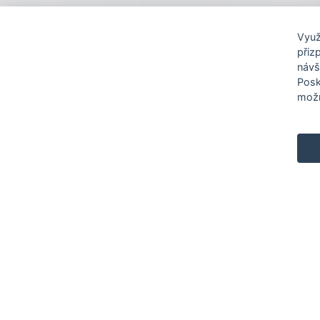
Využ
přiz
návš
Posk
Renocar
Informac
možn
O nás
Obchodn
Aktuality
Právní d
Muzeum BMW
GDPR - 
osobních
Kariéra
Všeobec
Zásady p
Nastaven