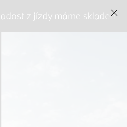
adost z jízdy máme skladem