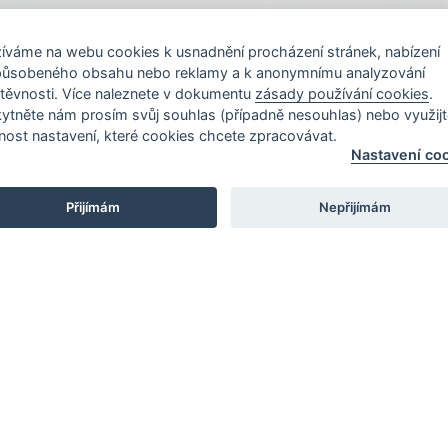
íváme na webu cookies k usnadnění procházení stránek, nabízení
působeného obsahu nebo reklamy a k anonymnímu analyzování
těvnosti. Více naleznete v dokumentu
zásady používání cookies
.
ytněte nám prosím svůj souhlas (případně nesouhlas) nebo využijt
e pro Vás
Naše provozovny
ost nastavení, které cookies chcete zpracovávat.
Nastavení co
í podmínky
Praha - Čestlice
Přijímám
Nepřijímám
oložka
Praha - Kongresové ce
Zásady ochrany
Renocar BPS Praha - Če
 údajů
Praha - Bubeneč
né podmínky soutěže
Brno - Slatina
oužívání cookies
Brno - Česká
í cookies
Renocar Synot - Zlín