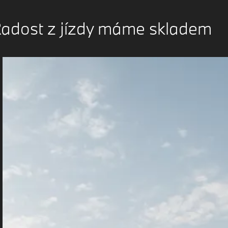
adost z jízdy máme skladem