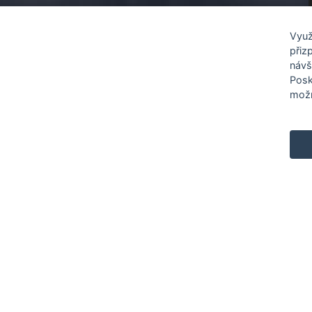
Využ
přiz
návš
Posk
Renocar
Informac
možn
O nás
Obchodn
Aktuality
Právní d
Muzeum BMW
GDPR - 
osobních
Kariéra
Všeobec
Zásady p
Nastaven