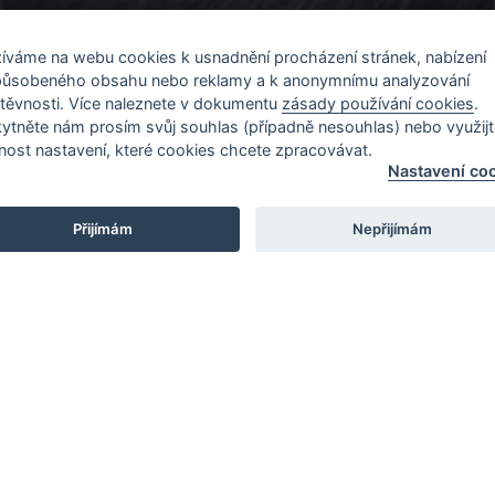
íváme na webu cookies k usnadnění procházení stránek, nabízení
působeného obsahu nebo reklamy a k anonymnímu analyzování
těvnosti. Více naleznete v dokumentu
zásady používání cookies
.
ytněte nám prosím svůj souhlas (případně nesouhlas) nebo využijt
e pro Vás
Naše provozovny
ost nastavení, které cookies chcete zpracovávat.
Nastavení co
í podmínky
Praha - Čestlice
Přijímám
Nepřijímám
oložka
Praha - Kongresové ce
Zásady ochrany
Renocar BPS Praha - Če
 údajů
Praha - Bubeneč
né podmínky soutěže
Brno - Slatina
oužívání cookies
Brno - Česká
í cookies
Renocar Synot - Zlín