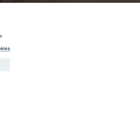
e
Spojte se s námi
okies
Kontaktní informace
ntrum
Zavolejte nám:
Praha
-
261 393 600
stlice
Brno
-
548 141 548