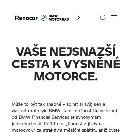
VAŠE NEJSNAZŠÍ
Skladové motocykly
CESTA K VYSNĚNÉ
Modely
MOTORCE.
Servis
Služby
Může to být tak snadné – splnit si svůj sen a
Akční nabídky Motorrad
Kontakty
vlastnit motocykl BMW. Tato možnost financování
od BMW Financial Services je synonymem
Finanční služby
Fan e-shop
jednoduchosti. Pořiďte si „Radost z jízdy na
motocyklu“ za atraktivní měsíční splátky, aniž byste
Výkup motocyklů