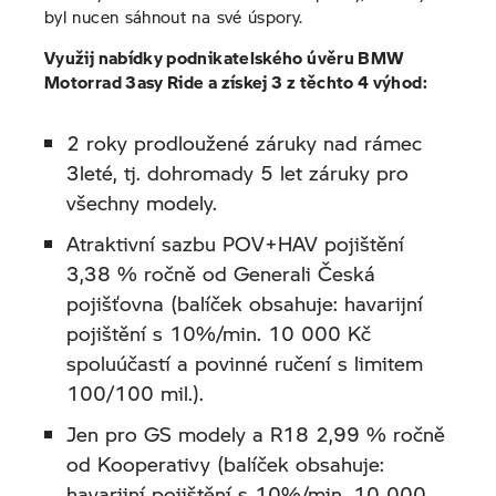
byl nucen sáhnout na své úspory.
Premium Selection
Využij nabídky podnikatelského úvěru BMW
Motorrad 3asy Ride a získej 3 z těchto 4 výhod:
Testovací jízdy Motorrad
Motopůjčovna
2 roky prodloužené záruky nad rámec
3leté, tj. dohromady 5 let záruky pro
Motokalendář
všechny modely.
Atraktivní sazbu POV+HAV pojištění
3,38 % ročně od Generali Česká
pojišťovna (balíček obsahuje: havarijní
pojištění s 10%/min. 10 000 Kč
spoluúčastí a povinné ručení s limitem
100/100 mil.).
Jen pro GS modely a R18 2,99 % ročně
od Kooperativy (balíček obsahuje:
havarijní pojištění s 10%/min. 10 000