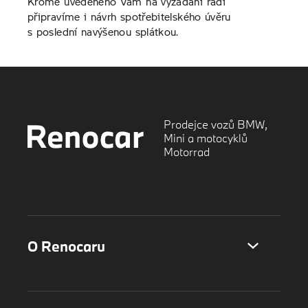
Kromě uvedeného Vám na vyžádání rádi
připravíme i návrh spotřebitelského úvěru
s poslední navýšenou splátkou.
Prodejce vozů BMW,
Mini a motocyklů
Motorrad
O Renocaru