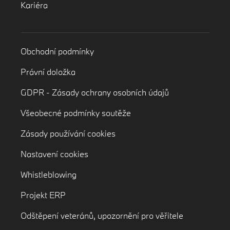
Asistentka servisu
Kariéra
Tel.:
+420 261 393 602
E-mail:
karolina.masatova@renocar.cz
Obchodní podmínky
Právní doložka
GDPR - Zásady ochrany osobních údajů
Všeobecné podmínky soutěže
Martin Lucke
Zásady používání cookies
Servisní poradce BMW a MINI
Nastavení cookies
Tel.:
+420 261 393 605
Whistleblowing
E-mail:
martin.lucke@renocar.cz
Projekt ERP
Roman Dvořák
Odštěpení veteránů, upozornění pro věřitele
Prodej ND a příslušenství