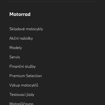
Petr Sedlák
Motorrad
Vedoucí poprodejních služeb
Mobil:
+420 777 345 996
Skladové motocykly
E-mail:
petr.sedlak@renocar.cz
Akční nabídky
Modely
Servis
Finanční služby
Premium Selection
Výkup motocyklů
Testovací jízdy
Motopůjčovna