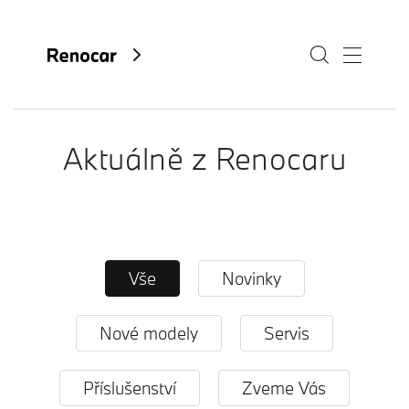
Aktuálně z Renocaru
O nás
Aktuality
Kariéra
Vše
Novinky
Kontakty
Fan e-shop
Nové modely
Servis
Příslušenství
Zveme Vás