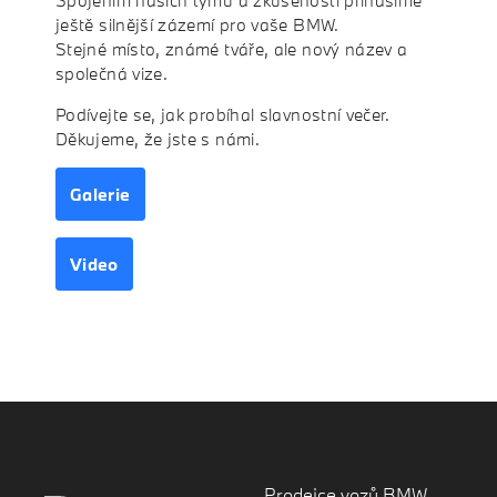
Spojením našich týmů a zkušeností přinášíme
ještě silnější zázemí pro vaše BMW.
Stejné místo, známé tváře, ale nový název a
společná vize.
Podívejte se, jak probíhal slavnostní večer.
Děkujeme, že jste s námi.
Galerie
Video
Prodejce vozů BMW,