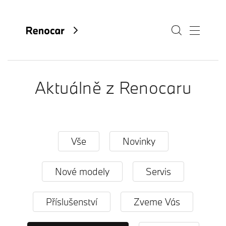
Aktuálně z Renocaru
O nás
Aktuality
Kariéra
Vše
Novinky
Kontakty
Nové modely
Servis
Fan e-shop
Příslušenství
Zveme Vás