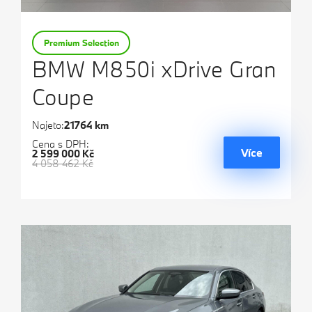
Premium Selection
BMW M850i xDrive Gran
Coupe
Najeto:
21764 km
Cena s DPH:
Více
2 599 000 Kč
4 058 462 Kč