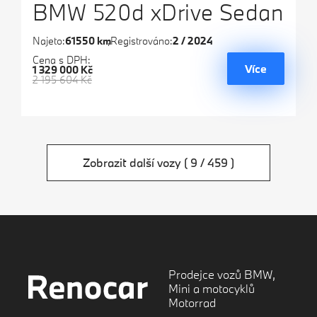
BMW 520d xDrive Sedan
Najeto:
61550 km
Registrováno:
2 / 2024
Cena s DPH:
Více
1 329 000 Kč
2 195 604 Kč
Zobrazit další vozy
( 9 / 459 )
Prodejce vozů BMW,
Mini a motocyklů
Motorrad