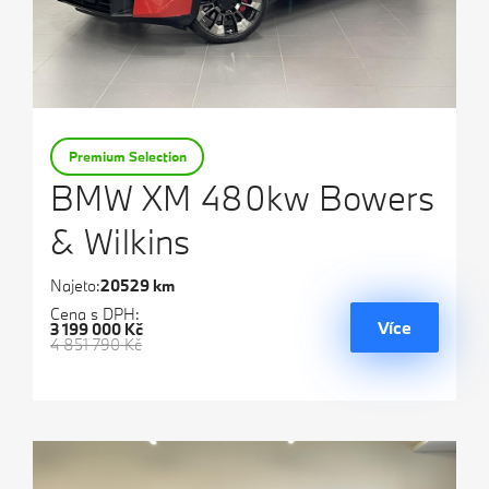
Premium Selection
BMW XM 480kw Bowers
& Wilkins
Najeto:
20529 km
Cena s DPH:
Více
3 199 000 Kč
4 851 790 Kč