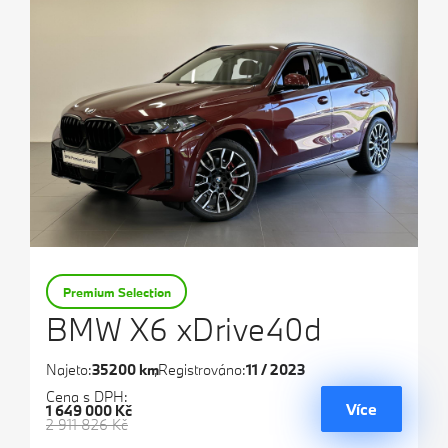
Premium Selection
BMW X6 xDrive40d
Najeto:
35200 km
Registrováno:
11 / 2023
Cena s DPH:
Více
1 649 000 Kč
2 911 826 Kč