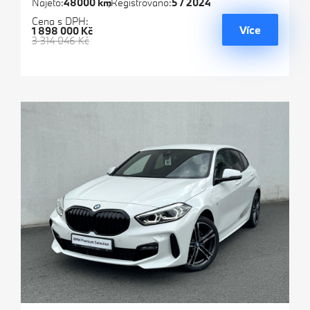
Najeto:
48000 km
Registrováno:
5 / 2024
Cena s DPH:
Více
1 898 000 Kč
3 314 046 Kč