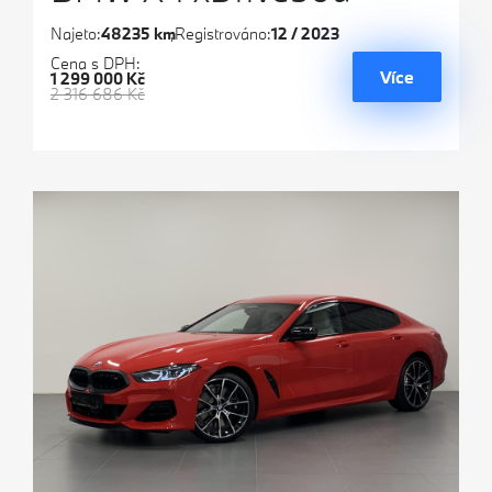
Najeto:
48235 km
Registrováno:
12 / 2023
Cena s DPH:
Více
1 299 000 Kč
2 316 686 Kč