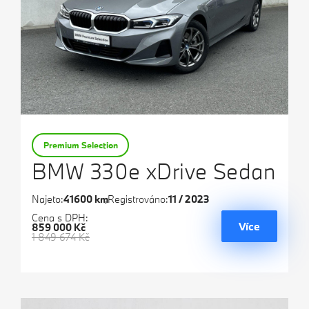
Premium Selection
BMW 330e xDrive Sedan
Najeto:
41600 km
Registrováno:
11 / 2023
Cena s DPH:
Více
859 000 Kč
1 849 674 Kč