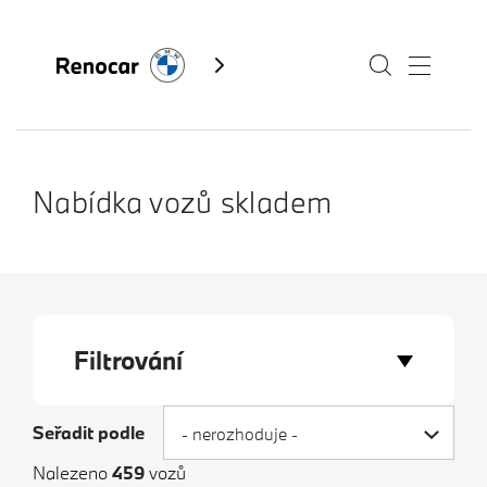
Skladové vozy
Nabídka vozů skladem
Modely
Servis
Služby
Filtrování
Akční nabídky BMW
Kontakty BMW
Výkup vozů
Seřadit podle
- nerozhoduje -
Fan e-shop
BMW Premium Selection
Nalezeno
459
vozů