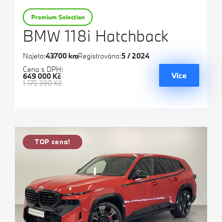
Premium Selection
BMW 118i Hatchback
Najeto:
43700 km
Registrováno:
5 / 2024
Cena s DPH:
Více
649 000 Kč
1 175 390 Kč
TOP cena!