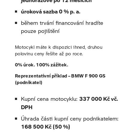
jednorázově po 12 měsících
úroková sazba 0 % p. a.
během trvání financování hradíte
pouze pojištění
Motocykl máte k dispozici ihned, druhou
polovinu ceny řešíte až po roce.
0% úrok. 100% zážitek.
Reprezentativní příklad – BMW F 900 GS
(podnikatel)
Kupní cena motocyklu:
337 000 Kč vč.
DPH
Úhrada části kupní ceny podnikatelem:
168 500 Kč (50 %)