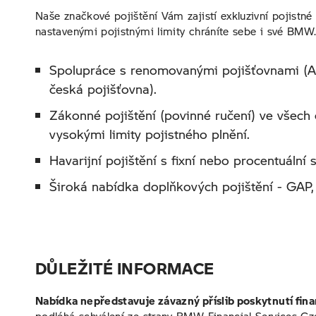
Naše značkové pojištění Vám zajistí exkluzivní pojistn
nastavenými pojistnými limity chráníte sebe i své BMW
Spolupráce s renomovanými pojišťovnami (All
česká pojišťovna).
Zákonné pojištění (povinné ručení) ve všech
vysokými limity pojistného plnění.
Havarijní pojištění s fixní nebo procentuální 
Široká nabídka doplňkových pojištění - GAP,
DŮLEŽITÉ INFORMACE
Nabídka nepředstavuje závazný příslib poskytnutí fina
podléhá schválení ze strany BMW Financial Services Cze