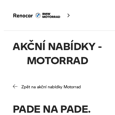
AKČNÍ NABÍDKY -
Skladové motocykly
MOTORRAD
Modely
Servis
Služby
Zpět na akční nabídky Motorrad
Akční nabídky Motorrad
Kontakty
Finanční služby
PADE NA PADE.
Fan e-shop
Výkup motocyklů