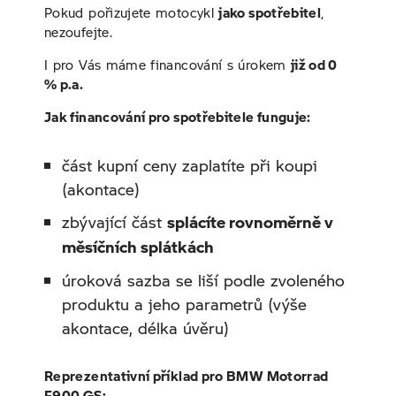
Pokud pořizujete motocykl
jako spotřebitel
,
nezoufejte.
I pro Vás máme financování s úrokem
již od 0
% p.a.
Jak financování pro spotřebitele funguje:
část kupní ceny zaplatíte při koupi
(akontace)
zbývající část
splácíte rovnoměrně v
měsíčních splátkách
úroková sazba se liší podle zvoleného
produktu a jeho parametrů (výše
akontace, délka úvěru)
Reprezentativní příklad pro
BMW Motorrad
F900 GS: