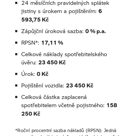
24 měsíčních pravidelných splátek
jistiny s úrokem a pojištěním:
6
593,75 Kč
Zápůjční úroková sazba:
0 % p.a.
RPSN*:
17,11 %
Celkové náklady spotřebitelského
úvěru:
23 450 Kč
Úrok:
0 Kč
Pojištění vozidla:
23 450 Kč
Celková částka zaplacená
spotřebitelem včetně pojistného:
158
250 Kč
*Roční procentní sazba nákladů (RPSN): Jedná