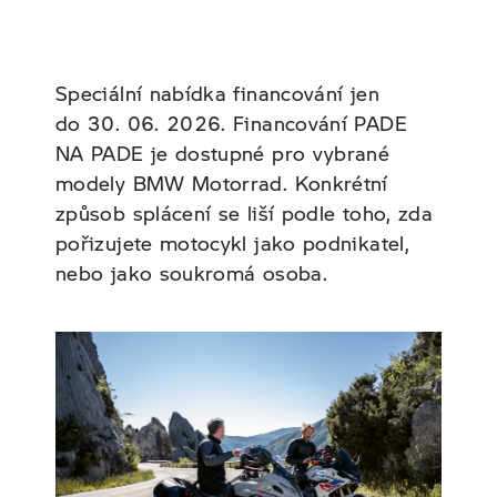
Premium Selection
Testovací jízdy Motorrad
Speciální nabídka financování jen
do 30. 06. 2026. Financování PADE
Motopůjčovna
NA PADE je dostupné pro vybrané
Motokalendář
modely BMW Motorrad. Konkrétní
způsob splácení se liší podle toho, zda
pořizujete motocykl jako podnikatel,
nebo jako soukromá osoba.