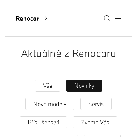
Aktuálně z Renocaru
O nás
Aktuality
Kariéra
Vše
Novinky
Kontakty
Nové modely
Servis
Fan e-shop
Příslušenství
Zveme Vás