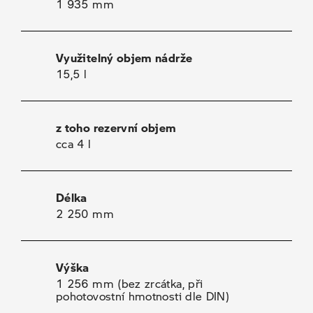
1 935 mm
Využitelný objem nádrže
15,5 l
z toho rezervní objem
cca 4 l
Délka
2 250 mm
Výška
1 256 mm (bez zrcátka, při
pohotovostní hmotnosti dle DIN)