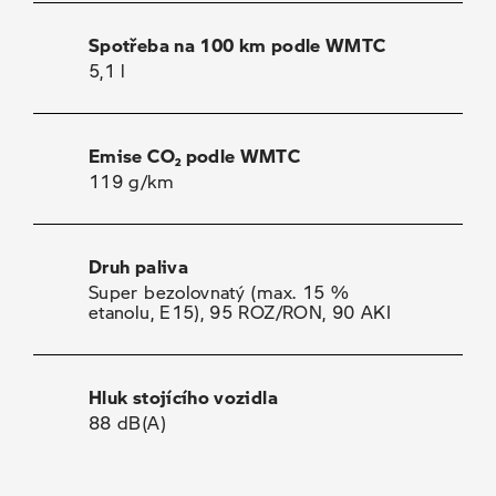
Spotřeba na 100 km podle WMTC
5,1 l
Emise CO₂ podle WMTC
119 g/km
Druh paliva
Super bezolovnatý (max. 15 %
etanolu, E15), 95 ROZ/RON, 90 AKI
Hluk stojícího vozidla
88 dB(A)