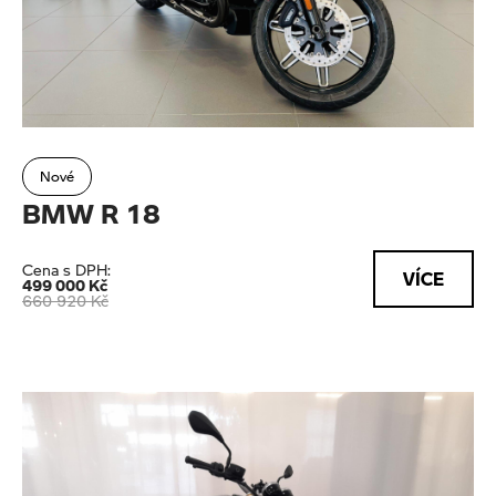
Nové
BMW R 18
Cena s DPH:
VÍCE
499 000 Kč
660 920 Kč