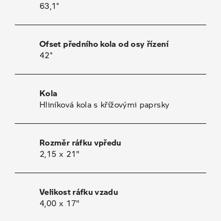
63,1°
Ofset předního kola od osy řízení
42°
Kola
Hliníková kola s křížovými paprsky
Rozměr ráfku vpředu
2,15 x 21"
Velikost ráfku vzadu
4,00 x 17"