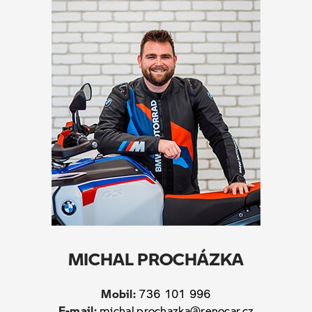
MICHAL PROCHÁZKA
Mobil:
736 101 996
E-mail:
michal.prochazka@renocar.cz