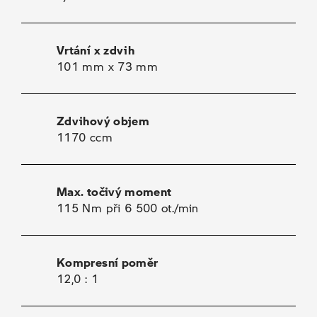
Vrtání x zdvih
101 mm x 73 mm
Zdvihový objem
1170 ccm
Max. točivý moment
115 Nm při 6 500 ot./min
Kompresní poměr
12,0 : 1