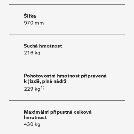
Šířka
970 mm
Suchá hmotnost
216 kg
Pohotovostní hmotnost připravená
k jízdě, plná nádrž
1)
229 kg
Maximální přípustná celková
hmotnost
430 kg