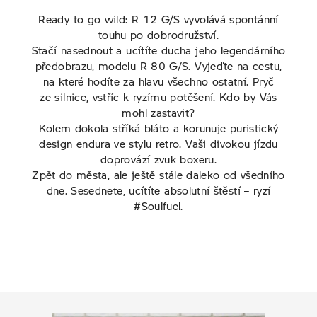
Ready to go wild: R 12 G/S vyvolává spontánní
Premium Selection
touhu po dobrodružství.
Stačí nasednout a ucítíte ducha jeho legendárního
Testovací jízdy Motorrad
předobrazu, modelu R 80 G/S. Vyjeďte na cestu,
na které hodíte za hlavu všechno ostatní. Pryč
Motopůjčovna
ze silnice, vstříc k ryzímu potěšení. Kdo by Vás
Motokalendář
mohl zastavit?
Kolem dokola stříká bláto a korunuje puristický
design endura ve stylu retro. Vaši divokou jízdu
doprovází zvuk boxeru.
Zpět do města, ale ještě stále daleko od všedního
dne. Sesednete, ucítíte absolutní štěstí – ryzí
#Soulfuel.