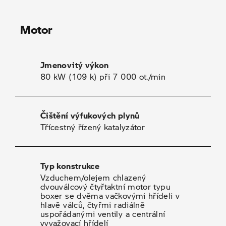
Motor
Jmenovitý výkon
80 kW (109 k) při 7 000 ot./min
Čištění výfukových plynů
Třícestný řízený katalyzátor
Typ konstrukce
Vzduchem/olejem chlazený
dvouválcový čtyřtaktní motor typu
boxer se dvěma vačkovými hřídeli v
hlavě válců, čtyřmi radiálně
uspořádanými ventily a centrální
vyvažovací hřídelí