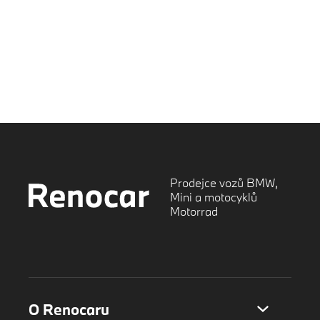
Premium Selection
Testovací jízdy Motorrad
Motopůjčovna
Motokalendář
Prodejce vozů BMW,
Mini a motocyklů
Motorrad
O Renocaru