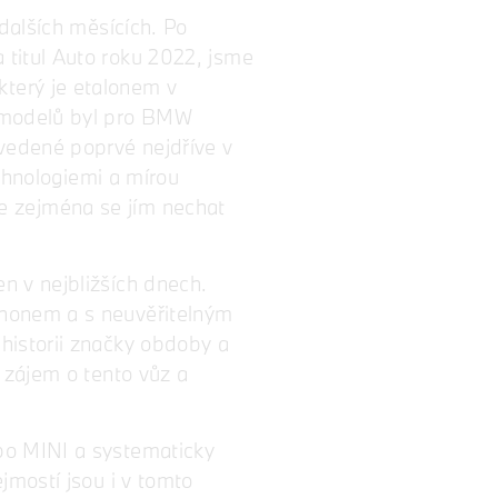
dalších měsících. Po
titul Auto roku 2022, jsme
terý je etalonem v
o modelů byl pro BMW
vedené poprvé nejdříve v
echnologiemi a mírou
ale zejména se jím nechat
n v nejbližších dnech.
ohonem a s neuvěřitelným
historii značky obdoby a
 zájem o tento vůz a
bo MINI a systematicky
jmostí jsou i v tomto