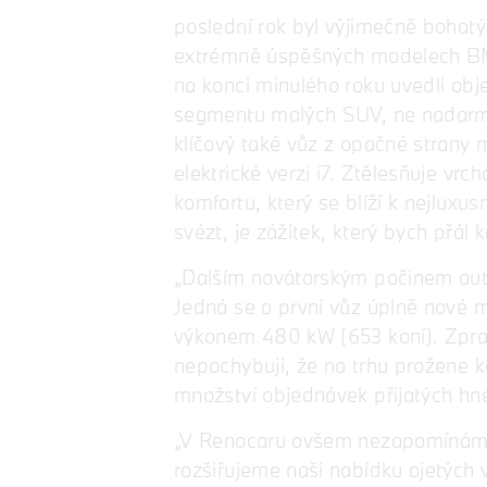
poslední rok byl výjimečně bohatý
extrémně úspěšných modelech BMW 
na konci minulého roku uvedli o
segmentu malých SUV, ne nadarmo
klíčový také vůz z opačné strany
elektrické verzi i7. Ztělesňuje vr
komfortu, který se blíží k nejluxu
svézt, je zážitek, který bych přál
„Dalším novátorským počinem auto
Jedná se o první vůz úplně nové
výkonem 480 kW (653 koní). Zprac
nepochybuji, že na trhu prožene k
množství objednávek přijatých hn
„V Renocaru ovšem nezapomínáme 
rozšiřujeme naši nabídku ojetých 