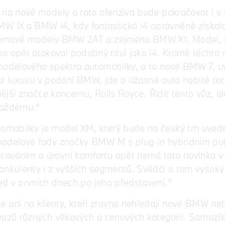
 na nové modely a tato ofenziva bude pokračovat i v 
iX a BMW i4, kdy fantastická i4 oprávněně získala 
bjemové modely BMW 2AT a zejména BMW X1. Model, k
 opět atakoval podobný titul jako i4. Kromě těcht
 modelového spektra automobilky, a to nové BMW 7, u
chol luxusu v podání BMW, jde o úžasné auto nabité t
snější značce koncernu, Rolls Royce. Řídit tento vůz, 
 každému.“
mobilky je model XM, který bude na český trh uvede
 modelové řady značky BMW M s plug-in hybridním p
ováním a úrovní komfortu opět nemá tato novinka v 
onkurenty i z vyšších segmentů. Svědčí o tom vysoký
ed v prvních dnech po jeho představení.“
ani na klienty, kteří zrovna nehledají nové BMW ne
vozů různých věkových a cenových kategorií. Samozře