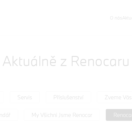
O nás
Aktua
Aktuálně z Renocaru
Servis
Příslušenství
Zveme Vás
ndář
My Všichni Jsme Renocar
Renoca