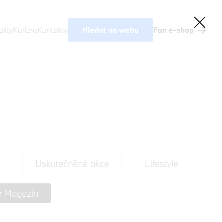
Hledat na webu
lity
Kariéra
Kontakty
Fan e-shop
Uskutečněné akce
Lifestyle
r Magazín