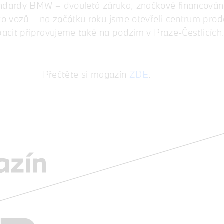
andardy BMW – dvouletá záruka, značkové financování
o vozů – na začátku roku jsme otevřeli centrum prod
pacit připravujeme také na podzim v Praze-Čestlicích
Přečtěte si magazín
ZDE
.