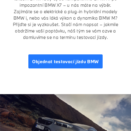
impozantní BMW X7 – u nás máte na výběr.
Testovací jízda
Zajímáte se o elektrické a plug-in hybridní modely
Finanční služby
BMW i, nebo vás láká výkon a dynamika BMW M?
Přijďte si je vyzkoušet. Stačí nám napsat – jakmile
Pojištění
obdržíme vaši poptávku, náš tým se vám ozve a
domluvíme se na termínu testovací jízdy.
M Performance
Objednat testovací jízdu BMW