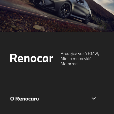
Prodejce vozů BMW,
Mini a motocyklů
Motorrad
O Renocaru