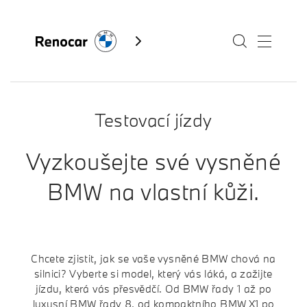
Testovací jízdy
Skladové vozy
Modely
Vyzkoušejte své vysněné
Servis
BMW na vlastní kůži.
Služby
Akční nabídky BMW
Kontakty BMW
Chcete zjistit, jak se vaše vysněné BMW chová na
Výkup vozů
silnici? Vyberte si model, který vás láká, a zažijte
Fan e-shop
jízdu, která vás přesvědčí. Od BMW řady 1 až po
BMW Premium Selection
luxusní BMW řady 8, od kompaktního BMW X1 po