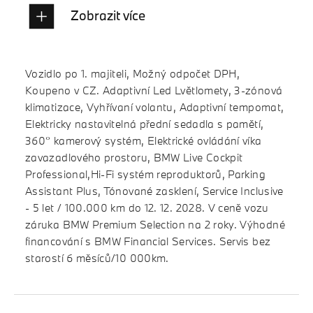
Zobrazit více
Vozidlo po 1. majiteli, Možný odpočet DPH,
Koupeno v CZ. Adaptivní Led Lvětlomety, 3-zónová
klimatizace, Vyhřívaní volantu, Adaptivní tempomat,
Elektricky nastavitelná přední sedadla s pamětí,
360° kamerový systém, Elektrické ovládání víka
zavazadlového prostoru, BMW Live Cockpit
Professional,Hi-Fi systém reproduktorů, Parking
Assistant Plus, Tónované zasklení, Service Inclusive
- 5 let / 100.000 km do 12. 12. 2028. V ceně vozu
záruka BMW Premium Selection na 2 roky. Výhodné
financování s BMW Financial Services. Servis bez
starostí 6 měsíců/10 000km.