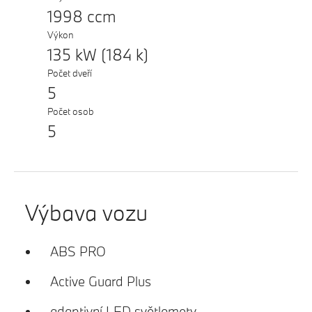
1998 ccm
Výkon
135 kW (184 k)
Počet dveří
5
Počet osob
5
Výbava vozu
ABS PRO
Active Guard Plus
adaptivní LED světlomety