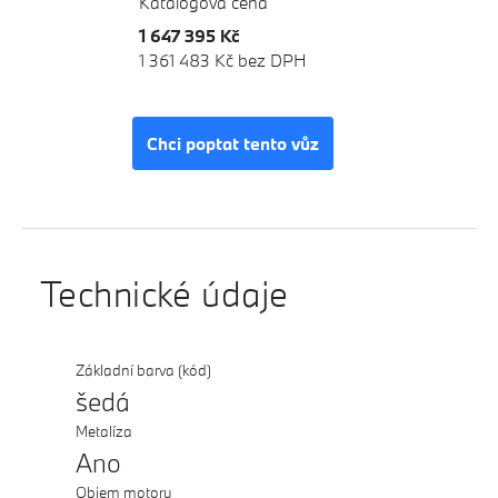
Katalogová cena
1 647 395 Kč
1 361 483 Kč bez DPH
Chci poptat tento vůz
Technické údaje
Základní barva (kód)
šedá
Metalíza
Ano
Objem motoru