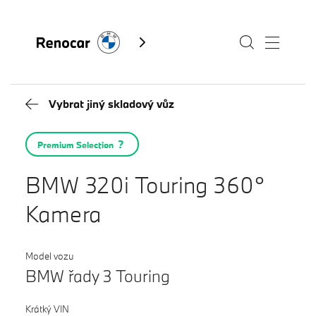
Vybrat jiný skladový vůz
Skladové vozy
Premium Selection
Modely
BMW 320i Touring 360°
Servis
Kamera
Služby
Akční nabídky BMW
Kontakty BMW
Model vozu
BMW řady 3 Touring
Výkup vozů
Fan e-shop
BMW Premium Selection
Krátký VIN