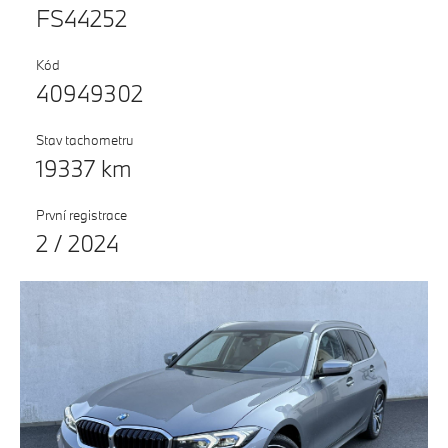
FS44252
Testovací jízda
Finanční služby
Kód
40949302
Pojištění
M Performance
Stav tachometru
19337 km
První registrace
2 / 2024