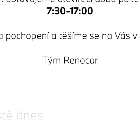
ce
rofessional , Funkce plynulého dovírání dveří Soft-Close, Aktiv
ardon Surround Sound System , Repair Inclusive - 3 roky / 200 
ště dnes