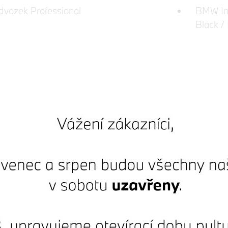
dvozek Professional
BMW Ind
Black /
BMW Ind
High-gl
a chodců
BMW Le
ce předních sedadel
BMW Liv
Česká j
lení
COC Zu