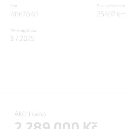
Kód
Stav tachometru
41167840
25407 km
První registrace
3 / 2025
Akční cena
2 289 000 Kč