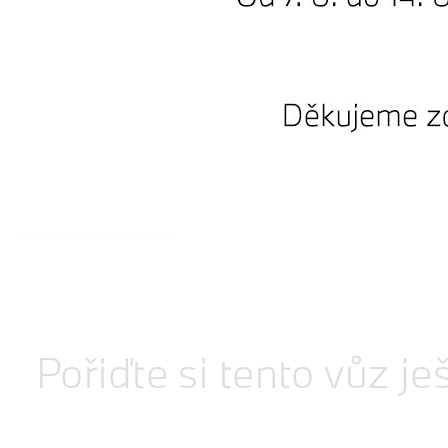
Zobrazit ví
Adaptivní M podvozek P
Professional, Harman K
Pořiďte si tento vůz je