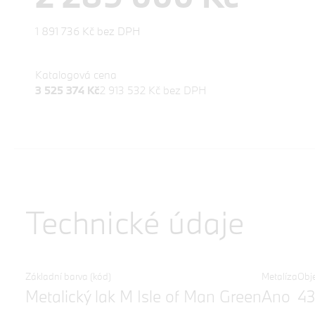
1 891 736 Kč bez DPH
Katalogová cena
3 525 374 Kč
2 913 532 Kč bez DPH
Technické údaje
Základní barva (kód)
Metalíza
Obj
Metalický lak M Isle of Man Green
Ano
4