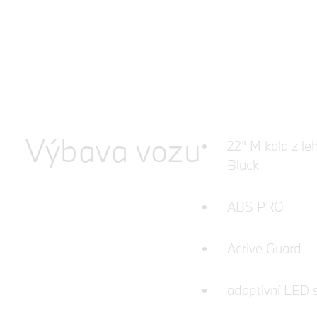
Výbava vozu
22" M kola z le
Black
ABS PRO
Active Guard
adaptivní LED 