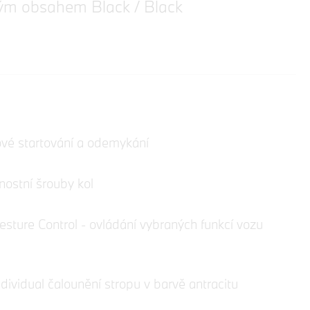
ným obsahem Black / Black
ové startování a odemykání
ostní šrouby kol
ture Control - ovládání vybraných funkcí vozu
ividual čalounění stropu v barvě antracitu