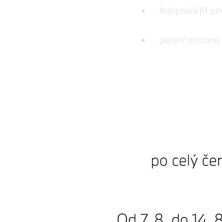
Adaptivní M po
aktivní ochrana
Aktivní ochran
Aktivní ventila
alarm
Ambientní osvět