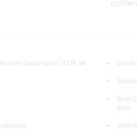
rozšíře
hké slitiny Double-spoke 742 M, Jet
bezklíč
Bezpečn
BMW Ges
gesty
světlomety
BMW Ind