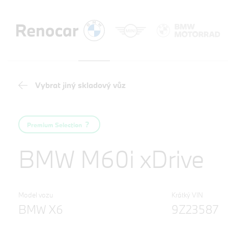
Vybrat jiný skladový vůz
Premium Selection
BMW M60i xDrive
Model vozu
Krátký VIN
BMW X6
9Z23587