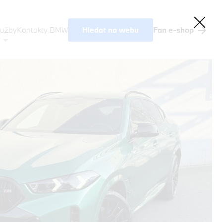
Hledat na webu
lužby
Kontakty BMW
Fan e-shop
Akční nabídky BMW
Výkup vozů
BMW Premium Selection
Testovací jízda
Finanční služby
Pojištění
M Performance