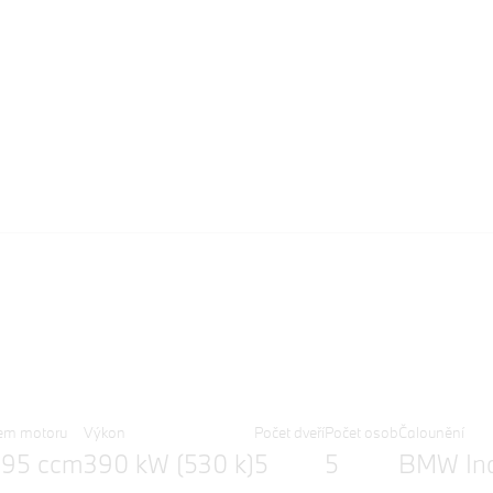
em motoru
Výkon
Počet dveří
Počet osob
Čalounění
395 ccm
390 kW (530 k)
5
5
BMW Ind