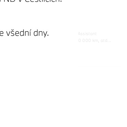
ní ventilace předních sedadel , Driving Assistant
000 km, Service Inclusive - 5 let / 100 000 km, atd...