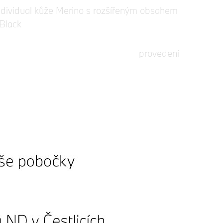
ividual kůže Merino s rozšířeným obsahem
 Black
ividual střešní podélné nosníky v provedení
oss Shadow Line
gal Emergency Call
e Cockpit Professional
azyková verze
satzumf{nge