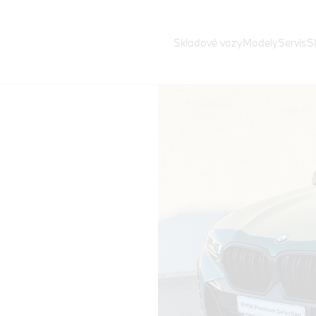
Skladové vozy
Modely
Servis
S