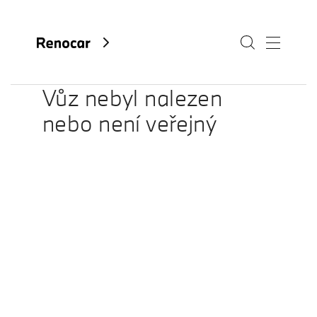
Vůz nebyl nalezen
nebo není veřejný
O nás
Aktuality
Kariéra
Kontakty
Fan e-shop