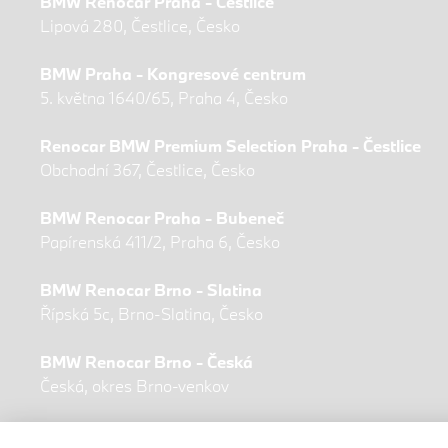
BMW Renocar Praha - Čestlice
Lipová 280, Čestlice, Česko
BMW Praha - Kongresové centrum
5. května 1640/65, Praha 4, Česko
Renocar BMW Premium Selection Praha - Čestlice
Obchodní 367, Čestlice, Česko
BMW Renocar Praha - Bubeneč
Papírenská 411/2, Praha 6, Česko
BMW Renocar Brno - Slatina
Řípská 5c, Brno-Slatina, Česko
BMW Renocar Brno - Česká
Česká, okres Brno-venkov
Renocar Synot - Zlín