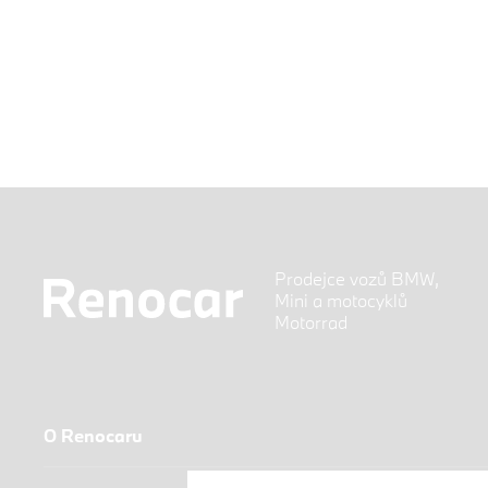
Prodejce vozů BMW,
Mini a motocyklů
Motorrad
O Renocaru