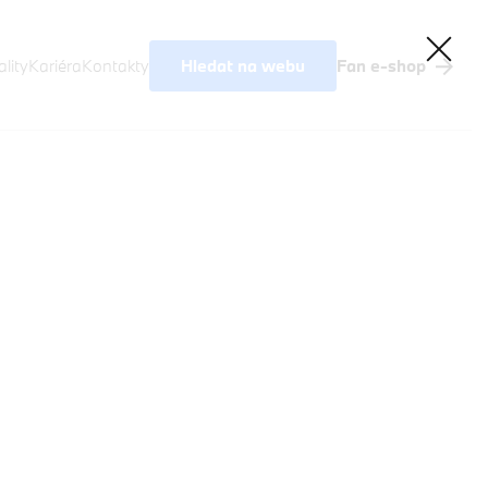
Hledat na webu
lity
Kariéra
Kontakty
Fan e-shop