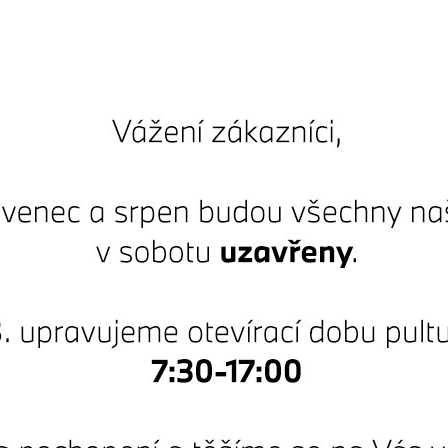
BMW
Skladové vozy
Akční nabídky
Modely
Servis
Finanční služby
Pojištění BMW
BMW Premium Selecti
Výkup vozů
Testovací jízdy