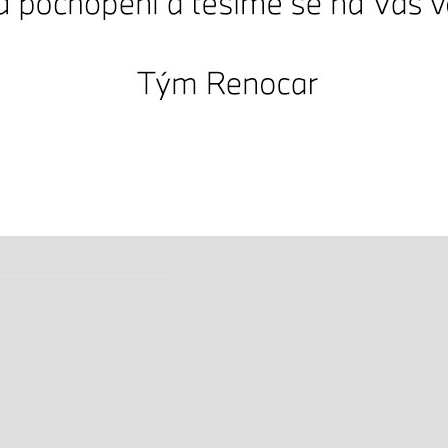
Eibach
Mini
Motorrad