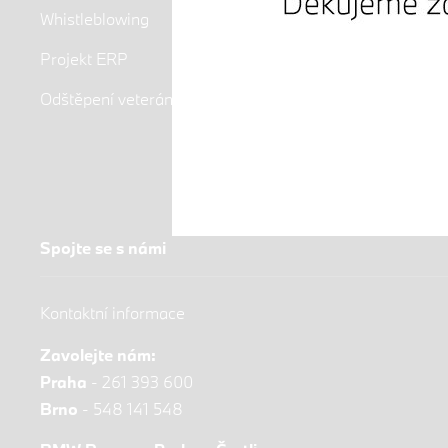
Whistleblowing
Projekt ERP
Odštěpení veteránů, upozornění pro věřitele
Spojte se s námi
Kontaktní informace
Zavolejte nám:
Praha
-
261 393 600
Brno
-
548 141 548