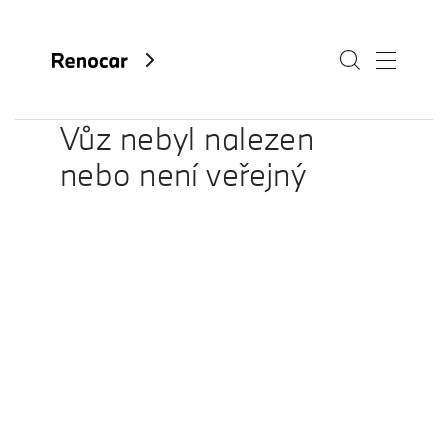
Vůz nebyl nalezen
nebo není veřejný
O nás
Aktuality
Kariéra
Kontakty
Fan e-shop