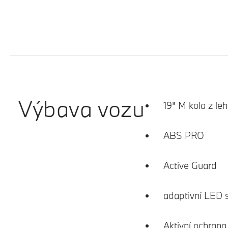
Výbava vozu
19" M kola z le
ABS PRO
Active Guard
adaptivní LED 
Aktivní ochran