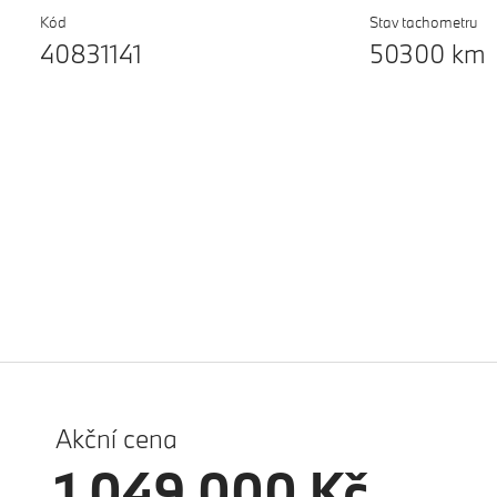
Kód
Stav tachometru
40831141
50300 km
Akční cena
1 049 000 Kč