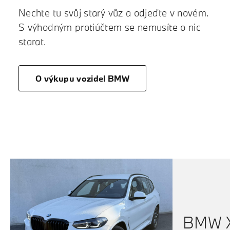
Nechte tu svůj starý vůz a odjeďte v novém.
S výhodným protiúčtem se nemusíte o nic
starat.
O výkupu vozidel BMW
BMW X