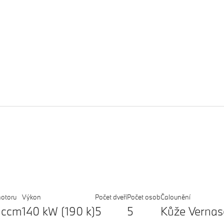
otoru
Výkon
Počet dveří
Počet osob
Čalounění
 ccm
140 kW (190 k)
5
5
Kůže Vernas