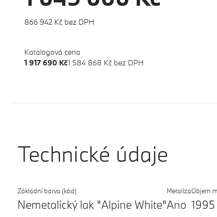
866 942 Kč bez DPH
Katalogová cena
1 917 690 Kč
1 584 868 Kč bez DPH
Technické údaje
Základní barva (kód)
Metalíza
Objem m
Nemetalický lak "Alpine White"
Ano
1995