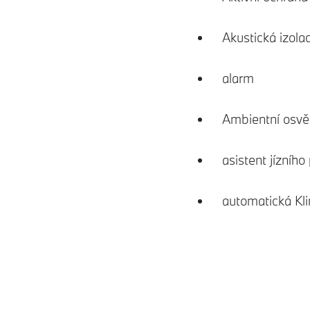
Akustická izola
alarm
Ambientní osvět
asistent jízního
automatická Kl