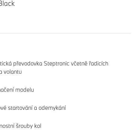
Black
ická převodovka Steptronic včetně řadicích
a volantu
načení modelu
ové startování a odemykání
ostní šrouby kol