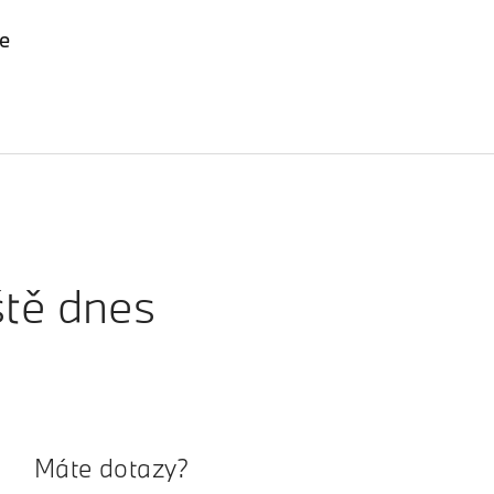
ce
ště dnes
Máte dotazy?