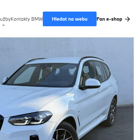
Hledat na webu
lužby
Kontakty BMW
Fan e-shop
Akční nabídky BMW
Výkup vozů
BMW Premium Selection
Testovací jízda
Finanční služby
Pojištění
M Performance