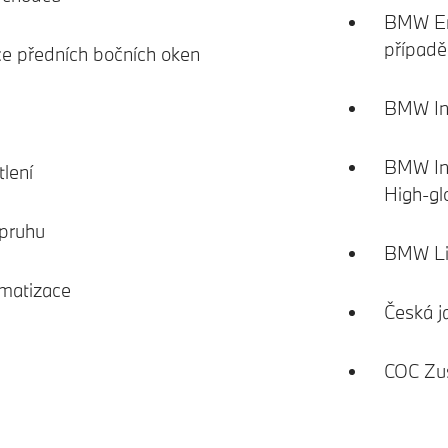
BMW Eme
případě
ce předních bočních oken
BMW Ind
BMW Ind
lení
High-gl
 pruhu
BMW Liv
imatizace
Česká j
COC Zu