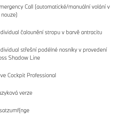
rgency Call (automatické/manuální volání v
 nouze)
ividual čalounění stropu v barvě antracitu
ividual střešní podélné nosníky v provedení
oss Shadow Line
e Cockpit Professional
azyková verze
satzumf{nge