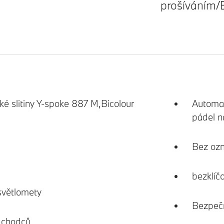
prošíváním/
hké slitiny Y-spoke 887 M,Bicolour
Automat
pádel n
Bez oz
bezklíč
světlomety
Bezpečn
a chodců