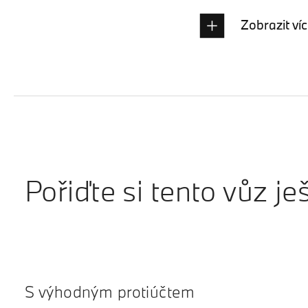
Zobrazit ví
Pořiďte si tento vůz je
S výhodným protiúčtem