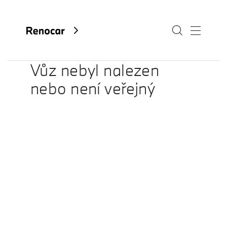
Vůz nebyl nalezen
nebo není veřejný
O nás
Aktuality
Kariéra
Kontakty
Fan e-shop