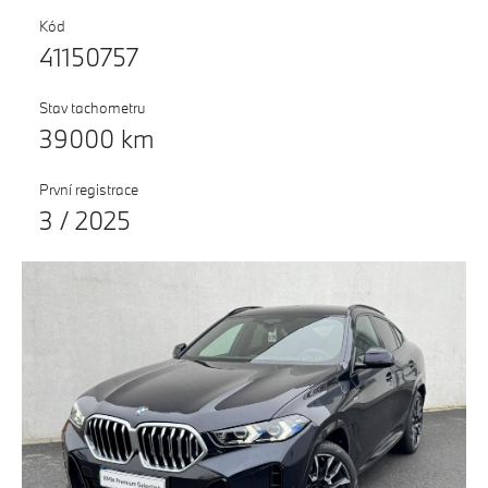
Testovací jízda
Kód
41150757
Finanční služby
Pojištění
Stav tachometru
39000 km
M Performance
První registrace
3 / 2025