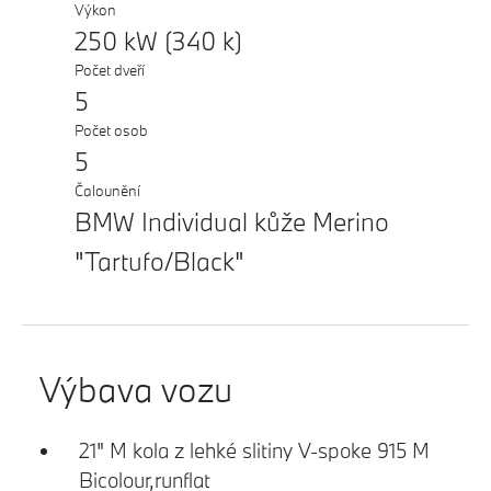
Výkon
250 kW (340 k)
Počet dveří
5
Počet osob
5
Čalounění
BMW Individual kůže Merino
"Tartufo/Black"
Výbava vozu
21" M kola z lehké slitiny V-spoke 915 M
Bicolour,runflat