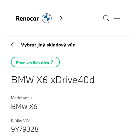
Vybrat jiný skladový vůz
Skladové vozy
Premium Selection
Modely
BMW X6 xDrive40d
Servis
Služby
Model vozu
BMW X6
Akční nabídky BMW
Kontakty BMW
Výkup vozů
Krátký VIN
Fan e-shop
9Y79328
BMW Premium Selection