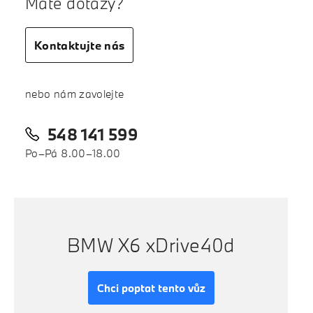
Máte dotazy?
Kontaktujte nás
nebo nám zavolejte
548 141 599
Po–Pá 8.00–18.00
BMW X6 xDrive40d
Chci poptat tento vůz