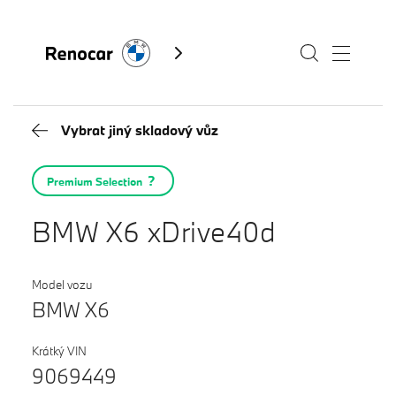
Vybrat jiný skladový vůz
Skladové vozy
Premium Selection
Modely
BMW X6 xDrive40d
Servis
Služby
Model vozu
BMW X6
Akční nabídky BMW
Kontakty BMW
Výkup vozů
Krátký VIN
Fan e-shop
9069449
BMW Premium Selection