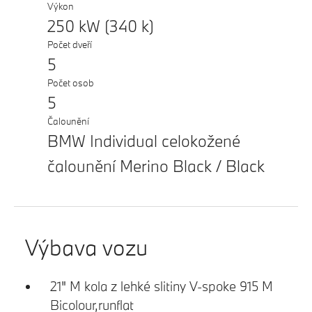
Výkon
250 kW (340 k)
Počet dveří
5
Počet osob
5
Čalounění
BMW Individual celokožené
čalounění Merino Black / Black
Výbava vozu
21" M kola z lehké slitiny V-spoke 915 M
Bicolour,runflat