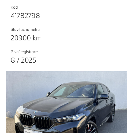
Testovací jízda
Kód
41782798
Finanční služby
Pojištění
Stav tachometru
20900 km
M Performance
První registrace
8 / 2025