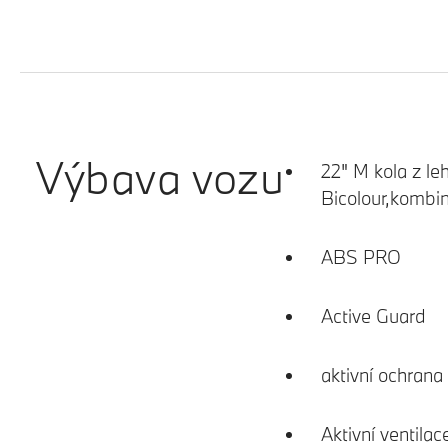
Výbava vozu
22" M kola z le
Bicolour,kombin
ABS PRO
Active Guard
aktivní ochrana
Aktivní ventila