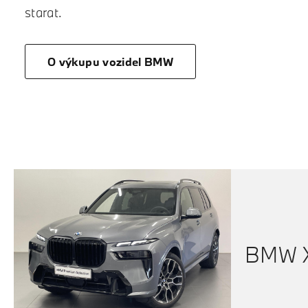
starat.
O výkupu vozidel BMW
BMW X