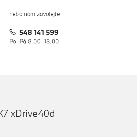
nebo nám zavolejte
548 141 599
Po–Pá 8.00–18.00
7 xDrive40d