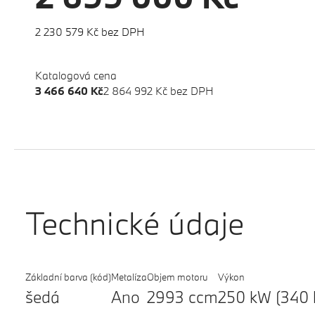
2 230 579 Kč bez DPH
Katalogová cena
3 466 640 Kč
2 864 992 Kč bez DPH
Technické údaje
Základní barva (kód)
Metalíza
Objem motoru
Výkon
šedá
Ano
2993 ccm
250 kW (340 