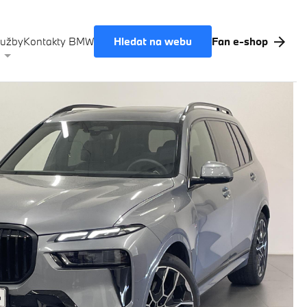
Hledat na webu
lužby
Kontakty BMW
Fan e-shop
Akční nabídky BMW
Výkup vozů
BMW Premium Selection
Testovací jízda
Finanční služby
Pojištění
M Performance