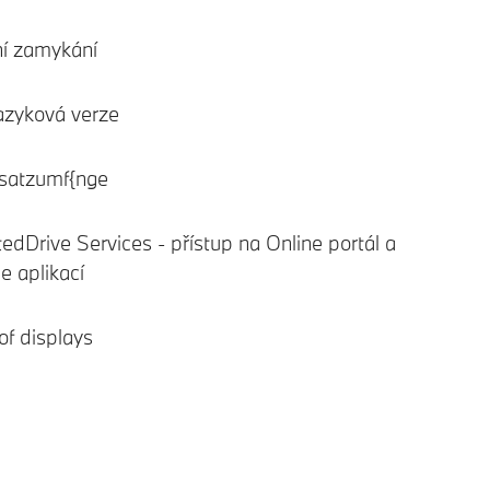
ní zamykání
azyková verze
satzumf{nge
edDrive Services - přístup na Online portál a
e aplikací
of displays