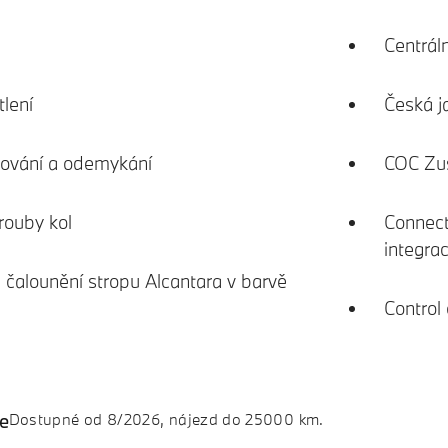
Centrál
lení
Česká j
tování a odemykání
COC Zu
rouby kol
Connect
integrac
čalounění stropu Alcantara v barvě
Control 
ce
Dostupné od 8/2026, nájezd do 25000 km.