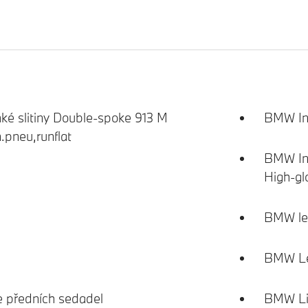
hké slitiny Double-spoke 913 M
BMW Ind
.pneu,runflat
BMW Ind
High-gl
BMW led
BMW Le
ce předních sedadel
BMW Liv