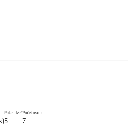
Počet dveří
Počet osob
k)
5
7