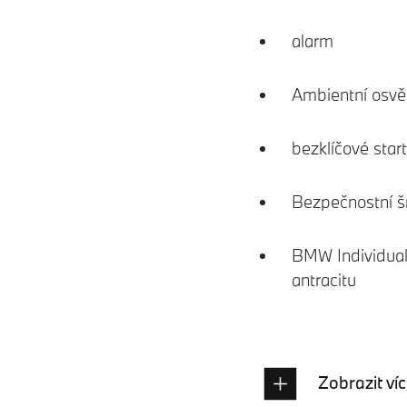
alarm
Ambientní osvět
bezklíčové star
Bezpečnostní š
BMW Individual 
antracitu
Zobrazit ví