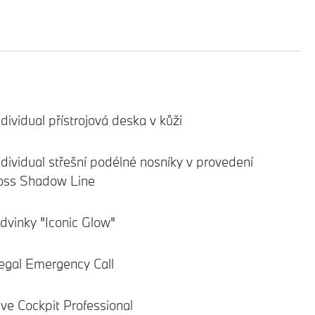
ividual přístrojová deska v kůži
ividual střešní podélné nosníky v provedení
oss Shadow Line
vinky "Iconic Glow"
gal Emergency Call
e Cockpit Professional