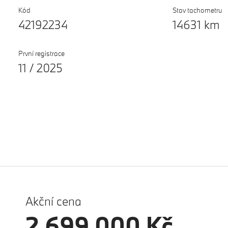
Kód
Stav tachometru
42192234
14631 km
První registrace
11 / 2025
Akční cena
2 699 000 Kč