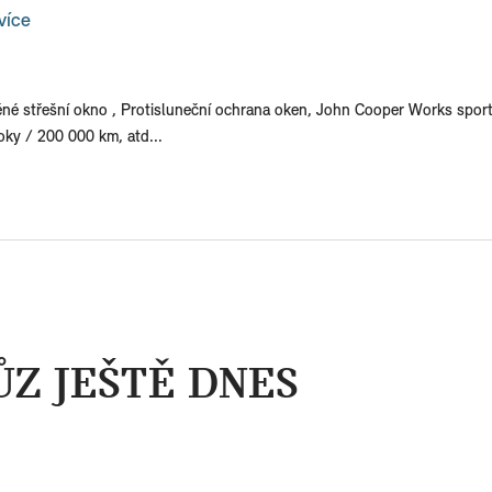
více
né střešní okno , Protisluneční ochrana oken, John Cooper Works sport
roky / 200 000 km, atd...
ŮZ JEŠTĚ DNES