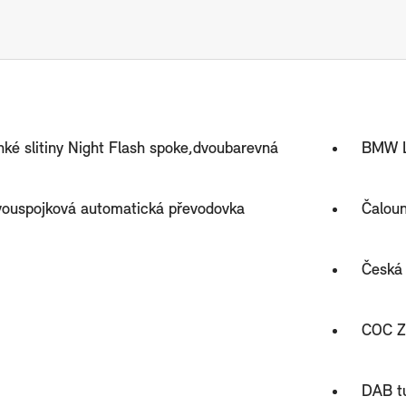
hké slitiny Night Flash spoke,dvoubarevná
BMW L
vouspojková automatická převodovka
Čaloun
Česká 
COC Z
DAB tu