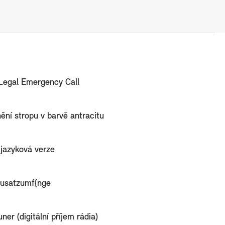
egal Emergency Call
ění stropu v barvě antracitu
jazyková verze
usatzumf{nge
ner (digitální příjem rádia)