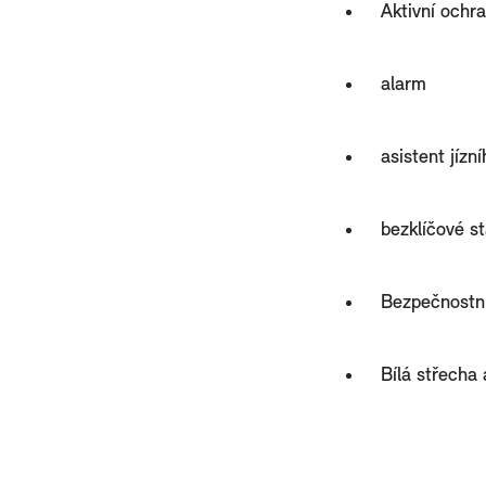
Aktivní ochr
alarm
asistent jízn
bezklíčové s
Bezpečnostní
Bílá střecha 