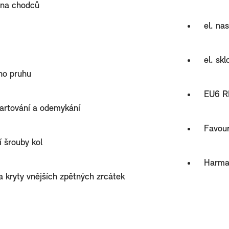
ana chodců
el. na
el. sk
ího pruhu
EU6 RD
tartování a odemykání
Favour
 šrouby kol
Harma
a kryty vnějších zpětných zrcátek