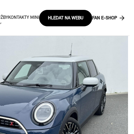
UŽBY
KONTAKTY MINI
HLEDAT NA WEBU
FAN E-SHOP
KČNÍ NABÍDKY MINI
INANČNÍ SLUŽBY
INI NEXT
ÝKUP VOZŮ
ESTOVACÍ JÍZDY