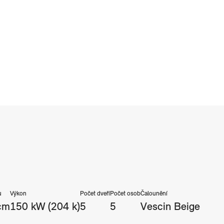
u
Výkon
Počet dveří
Počet osob
Čalounění
cm
150 kW (204 k)
5
5
Vescin Beige