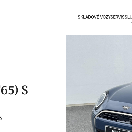
SKLADOVÉ VOZY
SERVIS
SL
A
F
M
V
T
65) S
5