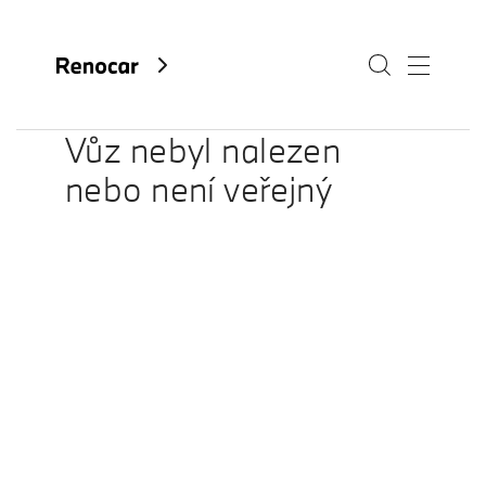
Vůz nebyl nalezen
nebo není veřejný
O nás
Aktuality
Kariéra
Kontakty
Fan e-shop