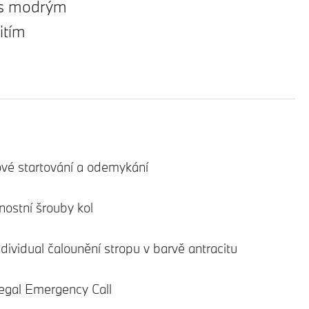
 s modrým
itím
ové startování a odemykání
ostní šrouby kol
ividual čalounění stropu v barvě antracitu
gal Emergency Call