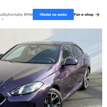
Hledat na webu
lužby
Kontakty BMW
Fan e-shop
Akční nabídky BMW
Výkup vozů
BMW Premium Selection
Testovací jízda
Finanční služby
Pojištění
M Performance