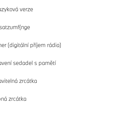
azyková verze
satzumf{nge
r (digitální příjem rádia)
tavení sedadel s pamětí
avitelná zrcátka
pná zrcátka