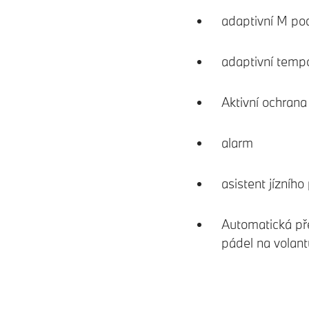
adaptivní M po
adaptivní tem
Aktivní ochran
alarm
asistent jízního
Automatická př
pádel na volant