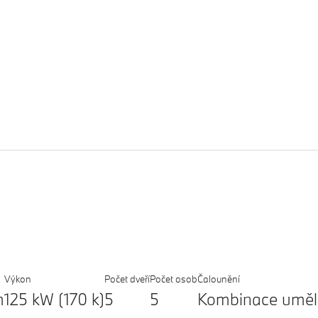
Výkon
Počet dveří
Počet osob
Čalounění
m
125 kW (170 k)
5
5
Kombinace uměl