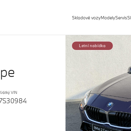
Skladové vozy
Modely
Servis
S
Letní nabídka
upe
Krátký VIN
7S30984