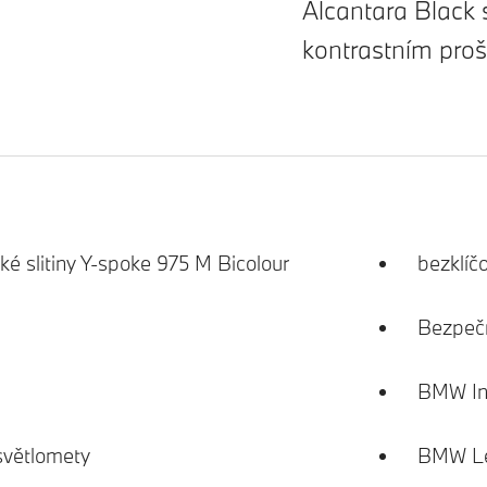
Alcantara Black
kontrastním proš
hké slitiny Y-spoke 975 M Bicolour
bezklíč
Bezpečn
BMW Ind
světlomety
BMW Le