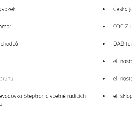
dvozek
Česká j
pomat
COC Zu
a chodců
DAB tune
el. nas
 pruhu
el. nast
evodovka Steptronic včetně řadicích
el. sklo
u