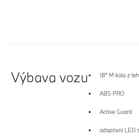
Výbava vozu
18" M kola z le
ABS PRO
Active Guard
adaptivní LED 