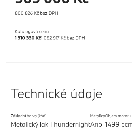
800 826 Kč bez DPH
Katalogová cena
1 310 330 Kč
1 082 917 Kč bez DPH
Technické údaje
Základní barva (kód)
Metalíza
Objem motoru
Metalický lak Thundernight
Ano
1499 cc