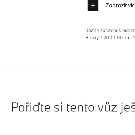
Zobrazit ví
Tažné zařízení s odním
3 roky / 200 000 km, Se
Pořiďte si tento vůz je