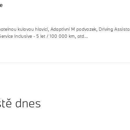
ce
atelnou kulovou hlavicí, Adaptivní M podvozek, Driving Assista
rvice Inclusive - 5 let / 100 000 km, atd...
ště dnes