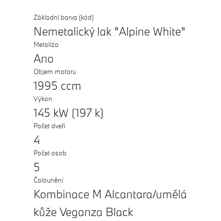
Základní barva (kód)
Nemetalický lak "Alpine White"
Metalíza
Ano
Objem motoru
1995 ccm
Výkon
145 kW (197 k)
Počet dveří
4
Počet osob
5
Čalounění
Kombinace M Alcantara/umělá
kůže Veganza Black