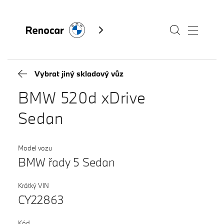
Vybrat jiný skladový vůz
Skladové vozy
BMW 520d xDrive
Modely
Sedan
Servis
Model vozu
Služby
BMW řady 5 Sedan
Akční nabídky BMW
Kontakty BMW
Krátký VIN
CY22863
Výkup vozů
Fan e-shop
BMW Premium Selection
Kód