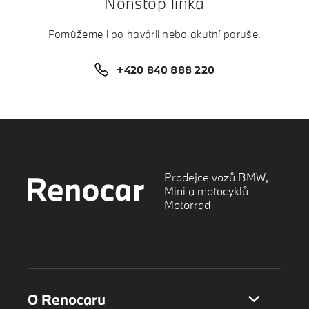
Nonstop linka
Pomůžeme i po havárii nebo akutní poruše.
+420 840 888 220
Prodejce vozů BMW,
Mini a motocyklů
Motorrad
O Renocaru