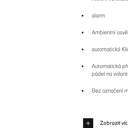
alarm
Ambientní osvět
automatická Kl
Automatická př
pádel na volant
Bez označení 
Zobrazit ví