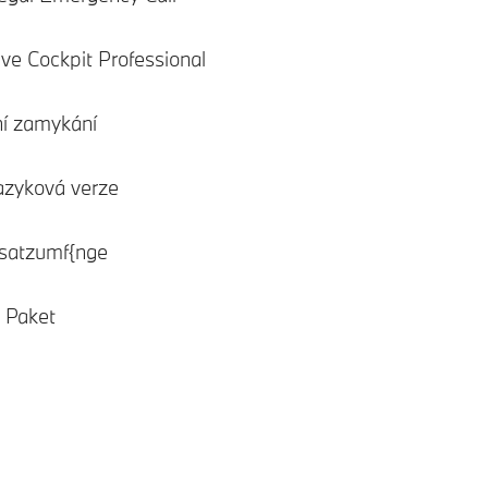
e Cockpit Professional
ní zamykání
azyková verze
satzumf{nge
 Paket