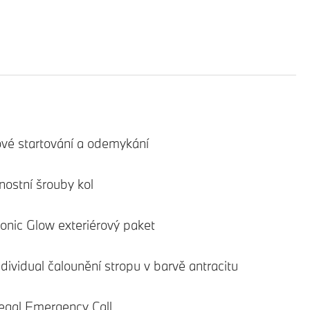
ové startování a odemykání
ostní šrouby kol
nic Glow exteriérový paket
ividual čalounění stropu v barvě antracitu
gal Emergency Call