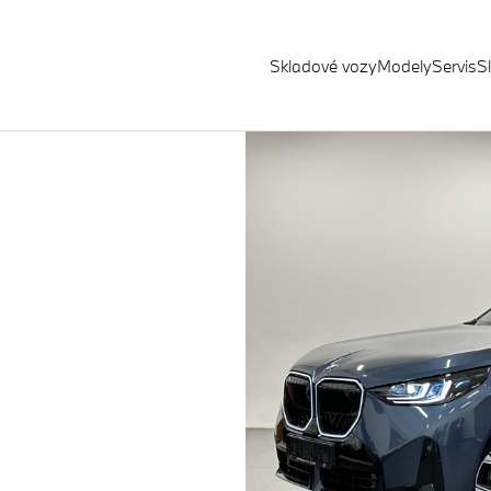
Skladové vozy
Modely
Servis
S