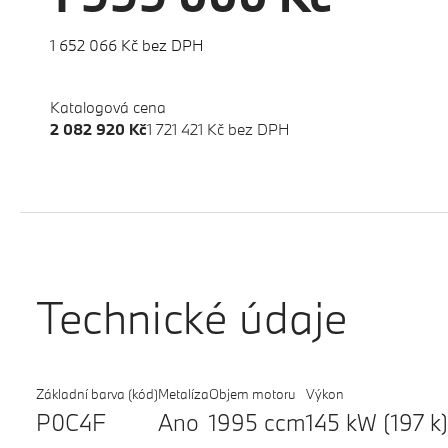
1 652 066 Kč bez DPH
Katalogová cena
2 082 920 Kč
1 721 421 Kč bez DPH
Technické údaje
Základní barva (kód)
Metalíza
Objem motoru
Výkon
P0C4F
Ano
1995 ccm
145 kW (197 k)