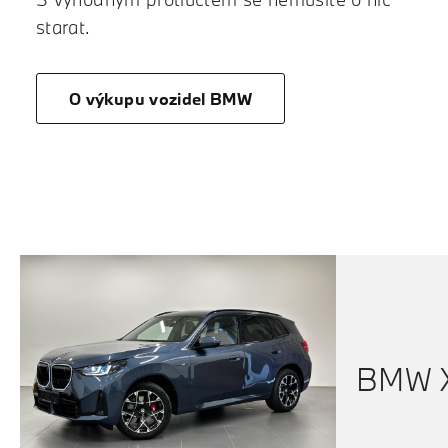
starat.
O výkupu vozidel BMW
BMW X