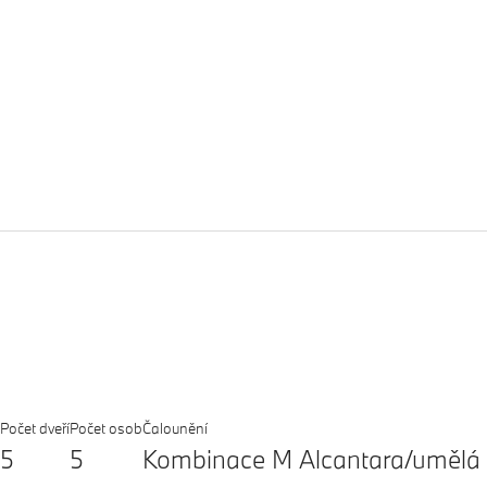
Počet dveří
Počet osob
Čalounění
5
5
Kombinace M Alcantara/umělá