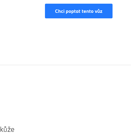
Chci poptat tento vůz
 kůže