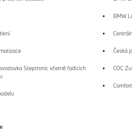
BMW Liv
lení
Centrál
imatizace
Česká j
evodovka Steptronic včetně řadicích
COC Zu
u
Comfort
modelu
ce