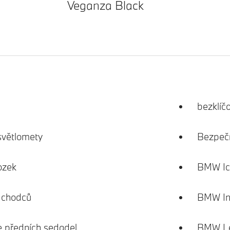
Veganza Black
bezklíč
světlomety
Bezpečn
ozek
BMW Ico
a chodců
BMW Ind
ce předních sedadel
BMW Le