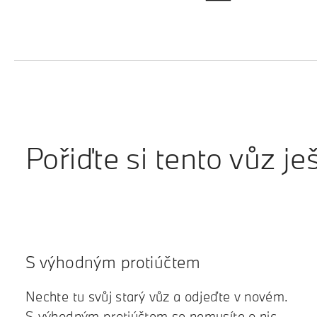
Pořiďte si tento vůz je
S výhodným protiúčtem
Nechte tu svůj starý vůz a odjeďte v novém.
S výhodným protiúčtem se nemusíte o nic