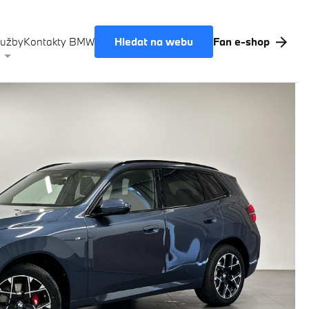
Hledat na webu
lužby
Kontakty BMW
Fan e-shop
Akční nabídky BMW
Výkup vozů
BMW Premium Selection
Testovací jízda
Finanční služby
Pojištění
M Performance