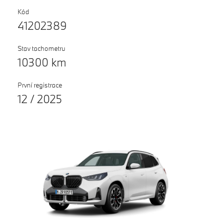
Testovací jízda
Kód
41202389
Finanční služby
Pojištění
Stav tachometru
10300 km
M Performance
První registrace
12 / 2025