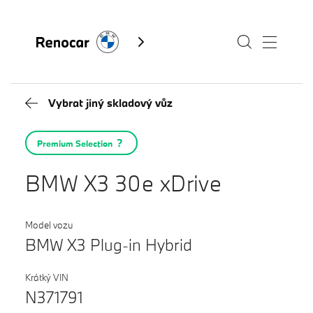
Vybrat jiný skladový vůz
Skladové vozy
Premium Selection
Modely
BMW X3 30e xDrive
Servis
Služby
Model vozu
BMW X3 Plug-in Hybrid
Akční nabídky BMW
Kontakty BMW
Výkup vozů
Krátký VIN
Fan e-shop
N371791
BMW Premium Selection