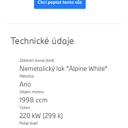
Chci poptat tento vůz
Technické údaje
Základní barva (kód)
Nemetalický lak "Alpine White"
Metalíza
Ano
Objem motoru
1998 ccm
Výkon
220 kW (299 k)
Počet dveří