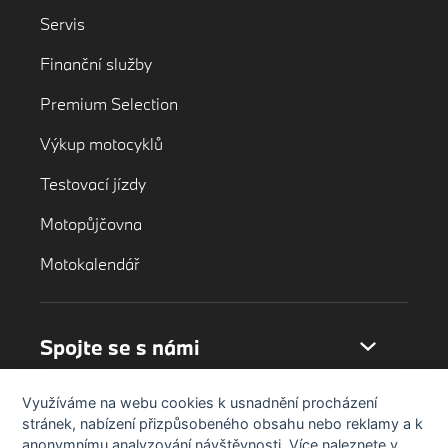
Servis
Finanční služby
Premium Selection
Výkup motocyklů
Testovací jízdy
Motopůjčovna
Motokalendář
Spojte se s námi
Využíváme na webu cookies k usnadnění procházení
stránek, nabízení přizpůsobeného obsahu nebo reklamy a k
anonymnímu analyzování návštěvnosti. Více naleznete v