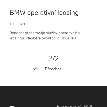
Testovací jízda
BMW operativní leasing
Finanční služby
Pojištění
1. 1. 2020
M Performance
Renocar představuje služby operativního
leasingu. Neplaťte akontaci a užívejte si.
2/2
Předchozí
Prodejce vozů BMW,