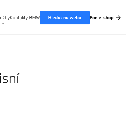
Hledat na webu
lužby
Kontakty BMW
Fan e-shop
Akční nabídky BMW
Výkup vozů
BMW Premium Selection
Testovací jízda
isní
Finanční služby
Pojištění
M Performance