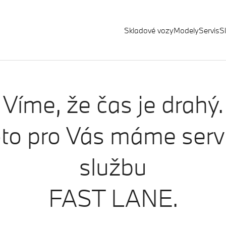
Skladové vozy
Modely
Servis
S
Víme, že čas je drahý.
to pro Vás máme serv
službu
FAST LANE.