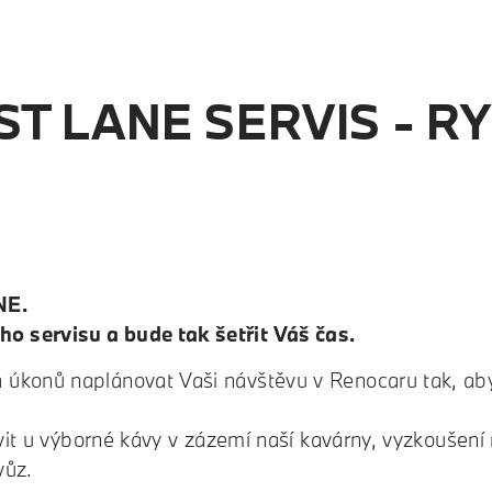
T LANE SERVIS - RY
NE.
 servisu a bude tak šetřit Váš čas.
 úkonů naplánovat Vaši návštěvu v Renocaru tak, abys
ávit u výborné kávy v zázemí naší kavárny, vyzkoušení
vůz.