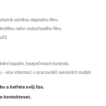
VIS:
včetně výměny olejového filtru
krofiltru nebo vzduchového filtru
oučů
nění kapalin, bezpečnostní kontrola
u - více informací u pracovníků servisních služeb
bu a šetřete svůj čas.
te kontaktovat.