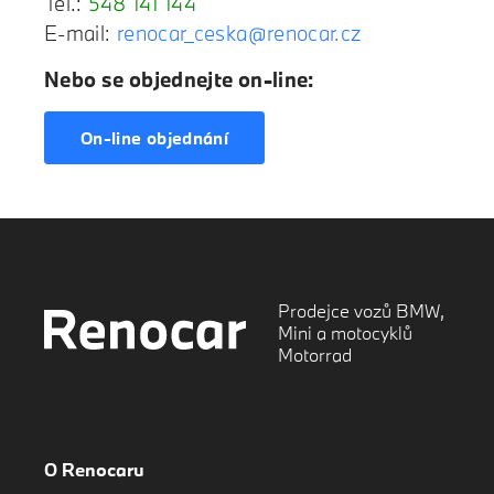
Tel.:
548 141 144
E-mail:
renocar_ceska@renocar.cz
Nebo se objednejte on-line:
On-line objednání
Prodejce vozů BMW,
Mini a motocyklů
Motorrad
O Renocaru