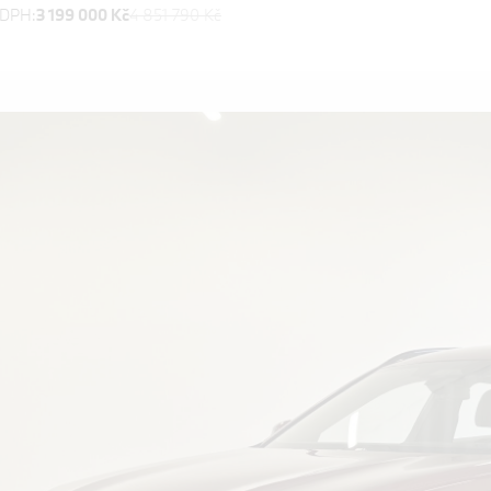
 DPH:
3 199 000 Kč
4 851 790 Kč