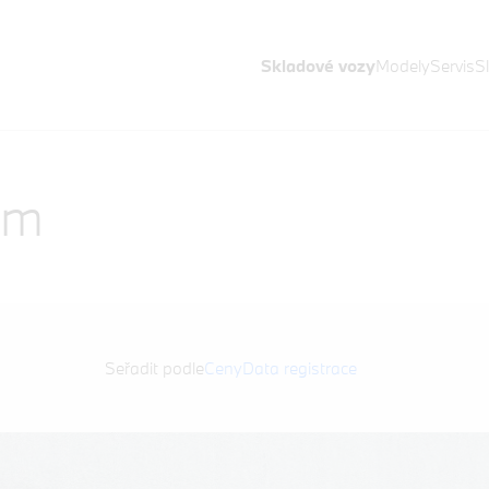
Skladové vozy
Modely
Servis
S
em
Seřadit podle
Ceny
Data registrace