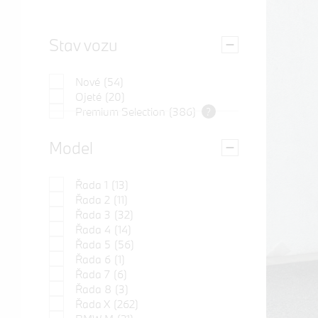
Stav vozu
Nové
(54)
Ojeté
(20)
Premium Selection
(386)
?
Model
Řada 1
(13)
Řada 2
(11)
Řada 3
(32)
Řada 4
(14)
Řada 5
(56)
Řada 6
(1)
Řada 7
(6)
Řada 8
(3)
Řada X
(262)