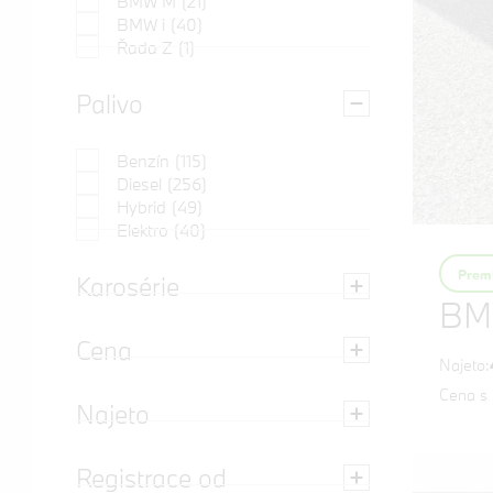
BMW M
(21)
BMW i
(40)
Řada Z
(1)
Palivo
Benzín
(115)
Diesel
(256)
Hybrid
(49)
Elektro
(40)
Premi
Karosérie
BM
Cena
Najeto:
Cena s
Najeto
Registrace od