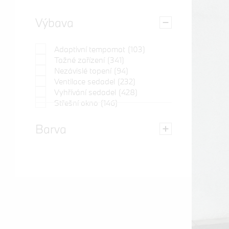
Výbava
Adaptivní tempomat
(103)
Tažné zařízení
(341)
Nezávislé topení
(94)
Ventilace sedadel
(232)
Vyhřívání sedadel
(428)
Střešní okno
(146)
Barva