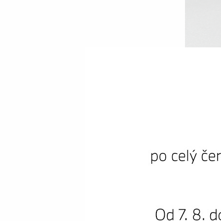
Premi
BM
Najeto:
Cena s