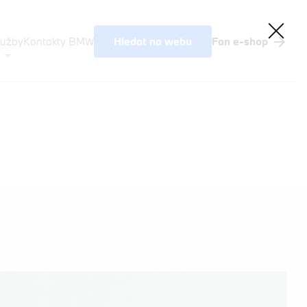
Hledat na webu
lužby
Kontakty BMW
Fan e-shop
Akční nabídky BMW
Výkup vozů
BMW Premium Selection
Testovací jízda
Finanční služby
Pojištění
M Performance