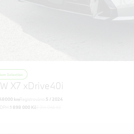
um Selection
W X7 xDrive40i
48000 km
Registrováno:
5 / 2024
 DPH:
1 898 000 Kč
3 314 046 Kč