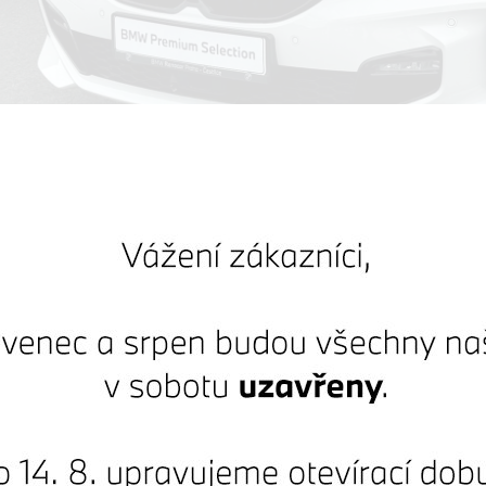
um Selection
W 118i Hatchback
43700 km
Registrováno:
5 / 2024
 DPH:
649 000 Kč
1 175 390 Kč