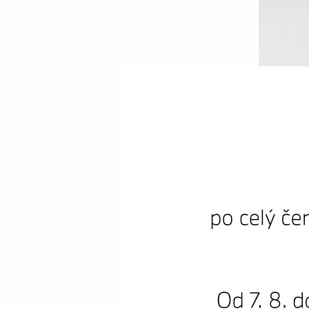
Premi
BM
Najeto:
Cena s