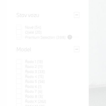
Stav vozu
Nové
(54)
Ojeté
(20)
Premium Selection
(388)
?
Model
Řada 1
(13)
Řada 2
(11)
Řada 3
(33)
Řada 4
(15)
Řada 5
(56)
Řada 6
(1)
Řada 7
(6)
Řada 8
(3)
Řada X
(262)