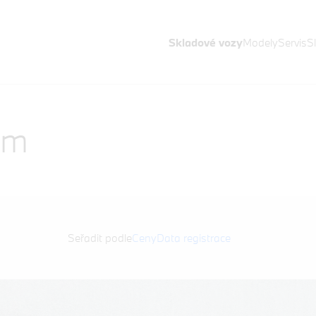
Skladové vozy
Modely
Servis
S
em
Seřadit podle
Ceny
Data registrace