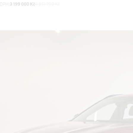
 DPH:
3 199 000 Kč
4 851 790 Kč