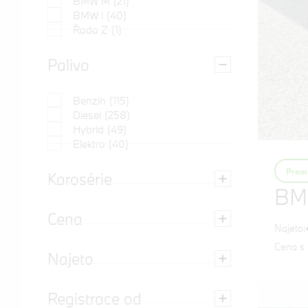
BMW M
(21)
BMW i
(40)
Řada Z
(1)
Palivo
Benzín
(115)
Diesel
(258)
Hybrid
(49)
Elektro
(40)
Premi
Karosérie
BM
Cena
Najeto:
Cena s
Najeto
Registrace od