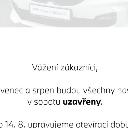
um Selection
W 118i Hatchback
43700 km
Registrováno:
5 / 2024
 DPH:
649 000 Kč
1 175 390 Kč