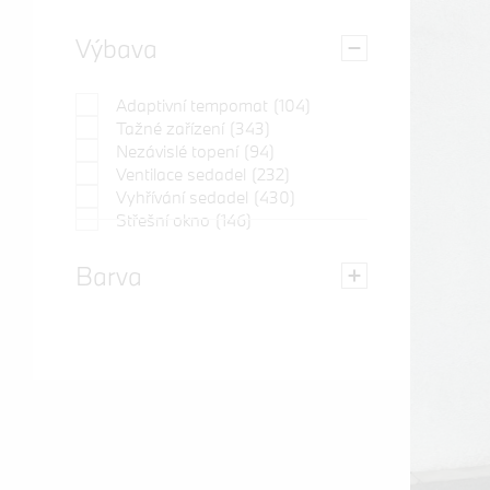
Výbava
Adaptivní tempomat
(104)
Tažné zařízení
(343)
Nezávislé topení
(94)
Ventilace sedadel
(232)
Vyhřívání sedadel
(430)
Střešní okno
(146)
Barva