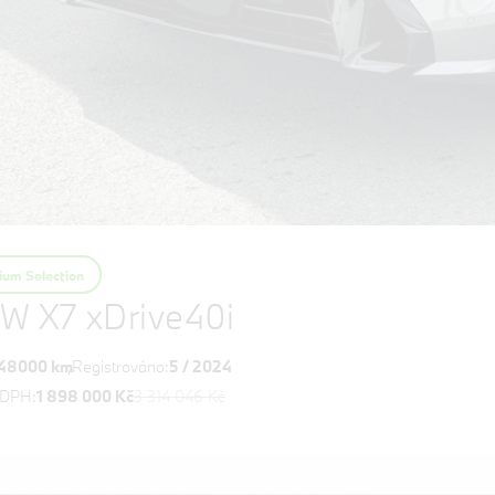
um Selection
W X7 xDrive40i
48000 km
Registrováno:
5 / 2024
 DPH:
1 898 000 Kč
3 314 046 Kč