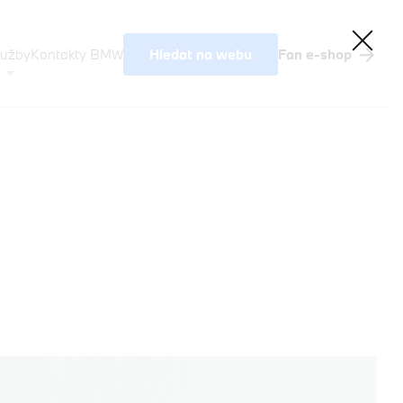
Hledat na webu
lužby
Kontakty BMW
Fan e-shop
Akční nabídky BMW
Výkup vozů
BMW Premium Selection
Testovací jízda
Finanční služby
Pojištění
M Performance