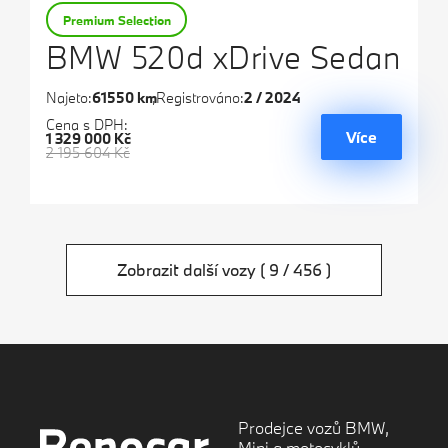
Premium Selection
BMW 520d xDrive Sedan
Najeto:
61550 km
Registrováno:
2 / 2024
Cena s DPH:
Více
1 329 000 Kč
2 195 604 Kč
Zobrazit další vozy
( 9 / 456 )
Prodejce vozů BMW,
Mini a motocyklů