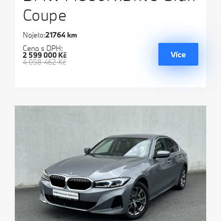
Coupe
Najeto:
21764 km
Cena s DPH:
Více
2 599 000 Kč
4 058 462 Kč