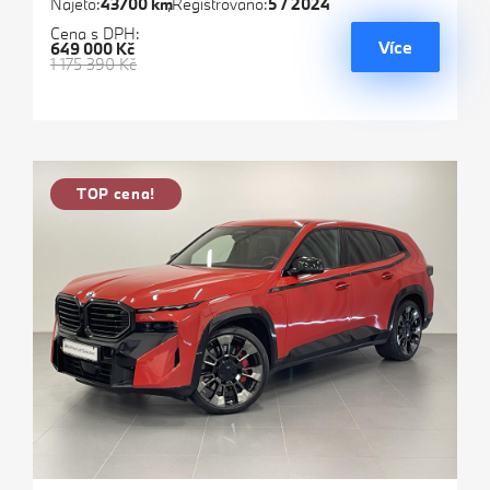
Najeto:
43700 km
Registrováno:
5 / 2024
Cena s DPH:
Více
649 000 Kč
1 175 390 Kč
TOP cena!