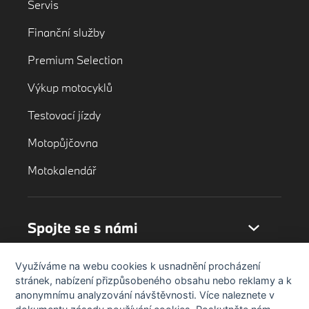
Servis
Finanční služby
Premium Selection
Výkup motocyklů
Testovací jízdy
Motopůjčovna
Motokalendář
Spojte se s námi
Využíváme na webu cookies k usnadnění procházení
stránek, nabízení přizpůsobeného obsahu nebo reklamy a k
anonymnímu analyzování návštěvnosti. Více naleznete v