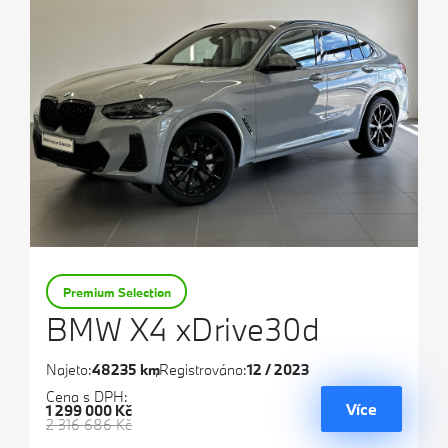
Premium Selection
BMW X4 xDrive30d
Najeto:
48235 km
Registrováno:
12 / 2023
Cena s DPH:
Více
1 299 000 Kč
2 316 686 Kč