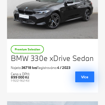
Premium Selection
BMW 330e xDrive Sedan
Najeto:
36718 km
Registrováno:
4 / 2023
Cena s DPH:
Více
899 000 Kč
1 922 162 Kč