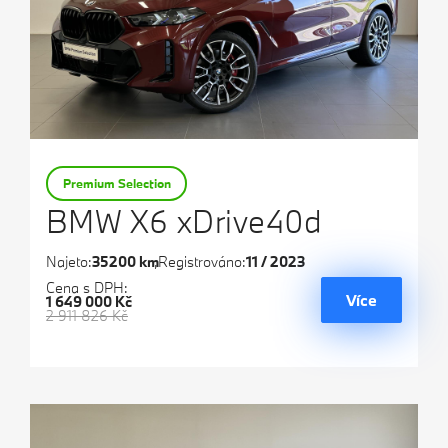
Premium Selection
BMW X6 xDrive40d
Najeto:
35200 km
Registrováno:
11 / 2023
Cena s DPH:
Více
1 649 000 Kč
2 911 826 Kč