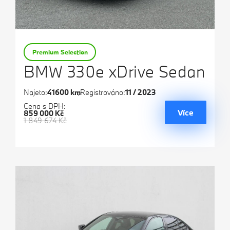
Premium Selection
BMW 330e xDrive Sedan
Najeto:
41600 km
Registrováno:
11 / 2023
Cena s DPH:
Více
859 000 Kč
1 849 674 Kč