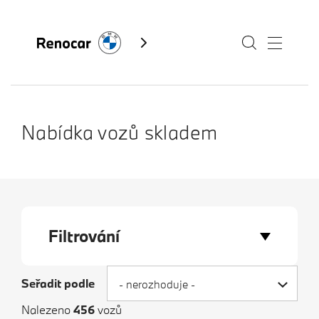
Skladové vozy
Nabídka vozů skladem
Modely
Servis
Služby
Filtrování
Akční nabídky BMW
Kontakty BMW
Výkup vozů
Seřadit podle
- nerozhoduje -
Fan e-shop
BMW Premium Selection
Nalezeno
456
vozů