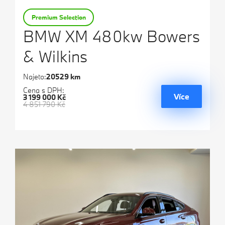
Premium Selection
BMW XM 480kw Bowers
& Wilkins
Najeto:
20529 km
Cena s DPH:
Více
3 199 000 Kč
4 851 790 Kč