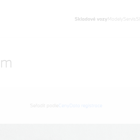
Skladové vozy
Modely
Servis
S
em
Seřadit podle
Ceny
Data registrace