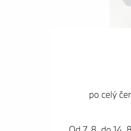
Premi
BM
Najeto:
Cena s