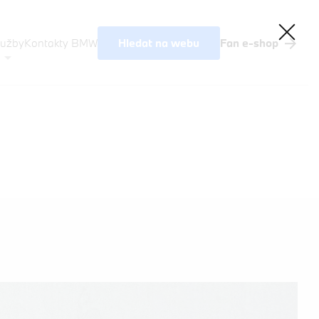
Hledat na webu
lužby
Kontakty BMW
Fan e-shop
Akční nabídky BMW
Výkup vozů
BMW Premium Selection
Testovací jízda
Finanční služby
Pojištění
M Performance