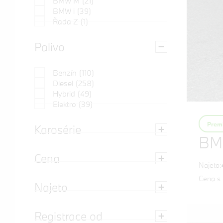
BMW M
(21)
BMW i
(39)
Řada Z
(1)
Palivo
Benzín
(110)
Diesel
(258)
Hybrid
(49)
Elektro
(39)
Premi
Karosérie
BM
Cena
Najeto:
Cena s
Najeto
Registrace od