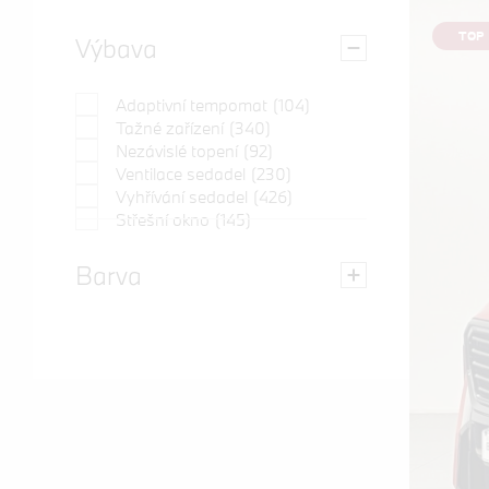
TOP 
Výbava
Adaptivní tempomat
(104)
Tažné zařízení
(340)
Nezávislé topení
(92)
Ventilace sedadel
(230)
Vyhřívání sedadel
(426)
Střešní okno
(145)
Barva