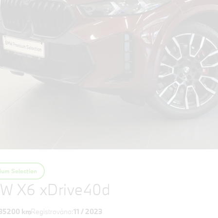
um Selection
W X6 xDrive40d
35200 km
Registrováno:
11 / 2023