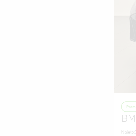
Premi
BM
Najeto: