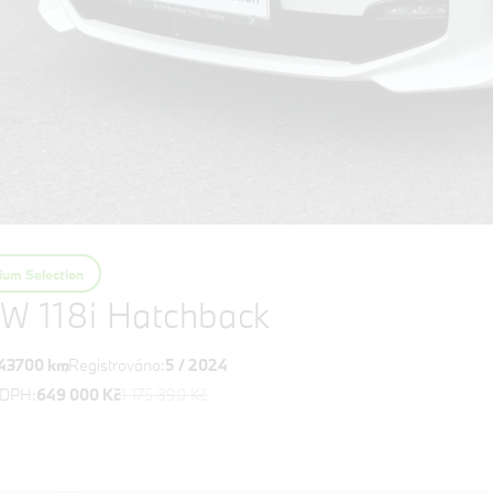
um Selection
W 118i Hatchback
43700 km
Registrováno:
5 / 2024
 DPH:
649 000 Kč
1 175 390 Kč