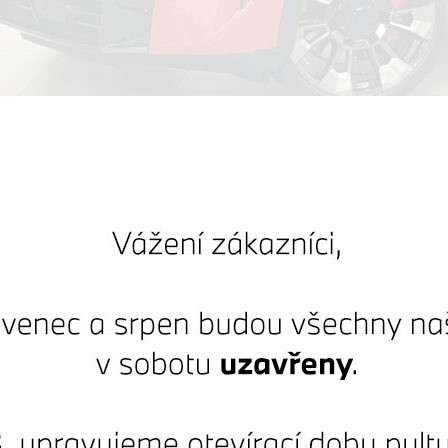
um Selection
W XM 480kw Bowers & Wilkins
20529 km
 DPH:
3 199 000 Kč
4 851 790 Kč