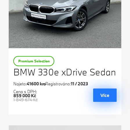
Premium Selection
BMW 330e xDrive Sedan
Najeto:
41600 km
Registrováno:
11 / 2023
Cena s DPH:
Více
859 000 Kč
1 849 674 Kč