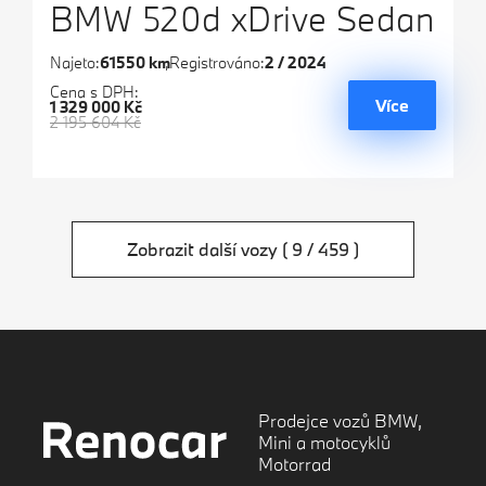
BMW 520d xDrive Sedan
Najeto:
61550 km
Registrováno:
2 / 2024
Cena s DPH:
Více
1 329 000 Kč
2 195 604 Kč
Zobrazit další vozy
( 9 / 459 )
Prodejce vozů BMW,
Mini a motocyklů
Motorrad