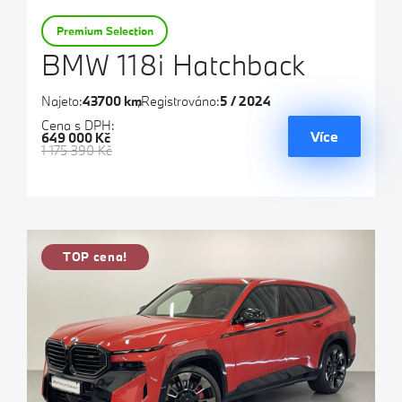
Premium Selection
BMW 118i Hatchback
Najeto:
43700 km
Registrováno:
5 / 2024
Cena s DPH:
Více
649 000 Kč
1 175 390 Kč
TOP cena!