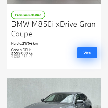
Premium Selection
BMW M850i xDrive Gran
Coupe
Najeto:
21764 km
Cena s DPH:
Více
2 599 000 Kč
4 058 462 Kč