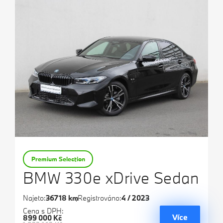
Premium Selection
BMW 330e xDrive Sedan
Najeto:
36718 km
Registrováno:
4 / 2023
Cena s DPH:
Více
899 000 Kč