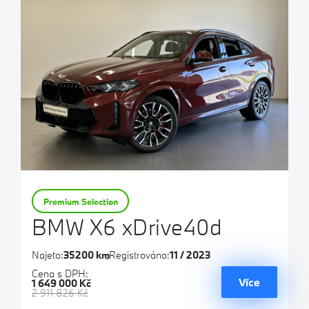
Premium Selection
BMW X6 xDrive40d
Najeto:
35200 km
Registrováno:
11 / 2023
Cena s DPH:
Více
1 649 000 Kč
2 911 826 Kč