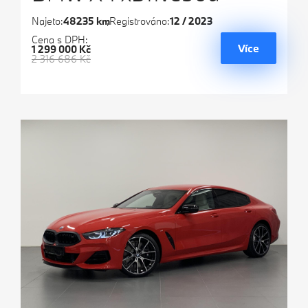
Najeto:
48235 km
Registrováno:
12 / 2023
Cena s DPH:
Více
1 299 000 Kč
2 316 686 Kč