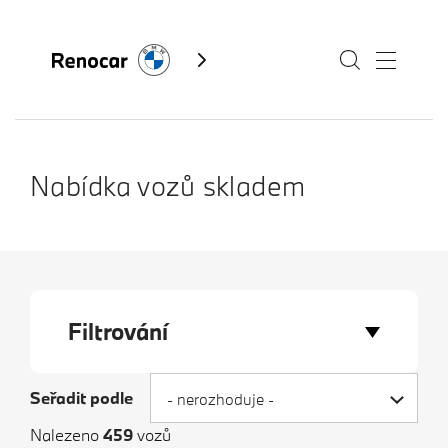
Skladové vozy
Nabídka vozů skladem
Modely
Servis
Služby
Filtrování
Akční nabídky BMW
Kontakty BMW
Výkup vozů
Seřadit podle
- nerozhoduje -
Fan e-shop
BMW Premium Selection
Nalezeno
459
vozů