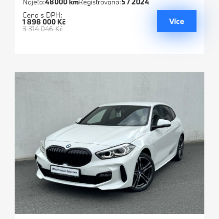
Najeto:
48000 km
Registrováno:
5 / 2024
Cena s DPH:
Více
1 898 000 Kč
3 314 046 Kč