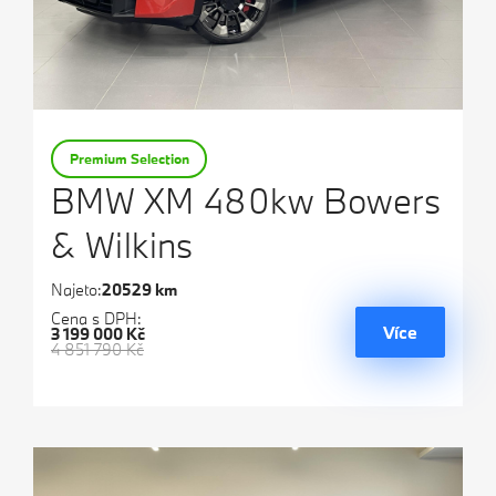
Premium Selection
BMW XM 480kw Bowers
& Wilkins
Najeto:
20529 km
Cena s DPH:
Více
3 199 000 Kč
4 851 790 Kč