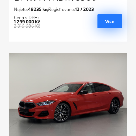
Najeto:
48235 km
Registrováno:
12 / 2023
Cena s DPH:
Více
1 299 000 Kč
2 316 686 Kč