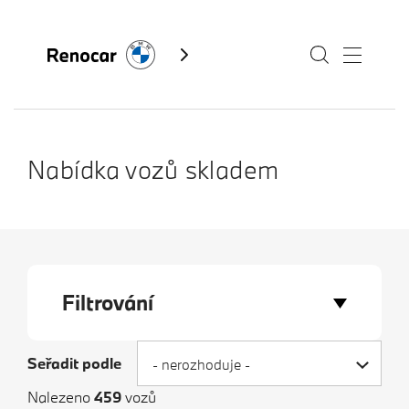
Skladové vozy
Nabídka vozů skladem
Modely
Servis
Služby
Filtrování
Akční nabídky BMW
Kontakty BMW
Výkup vozů
Seřadit podle
- nerozhoduje -
Fan e-shop
BMW Premium Selection
Nalezeno
459
vozů