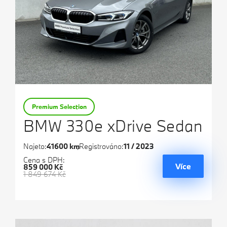
Premium Selection
BMW 330e xDrive Sedan
Najeto:
41600 km
Registrováno:
11 / 2023
Cena s DPH:
Více
859 000 Kč
1 849 674 Kč