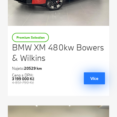
Premium Selection
BMW XM 480kw Bowers
& Wilkins
Najeto:
20529 km
Cena s DPH:
Více
3 199 000 Kč
4 851 790 Kč