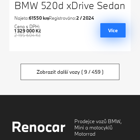
BMW 520d xDrive Sedan
Najeto:
61550 km
Registrováno:
2 / 2024
Cena s DPH:
Více
1 329 000 Kč
2 195 604 Kč
Zobrazit další vozy
( 9 / 459 )
Prodejce vozů BMW,
Mini a motocyklů
Motorrad