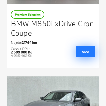
Premium Selection
BMW M850i xDrive Gran
Coupe
Najeto:
21764 km
Cena s DPH:
Více
2 599 000 Kč
4 058 462 Kč