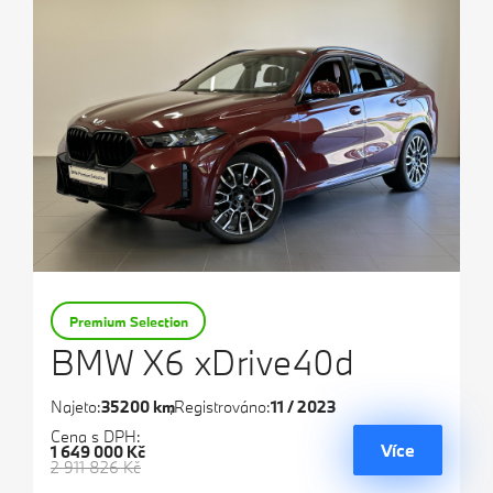
Premium Selection
BMW X6 xDrive40d
Najeto:
35200 km
Registrováno:
11 / 2023
Cena s DPH:
Více
1 649 000 Kč
2 911 826 Kč