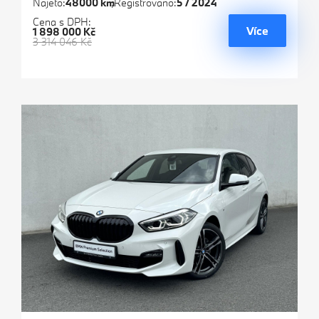
Najeto:
48000 km
Registrováno:
5 / 2024
Cena s DPH:
Více
1 898 000 Kč
3 314 046 Kč