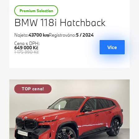
Premium Selection
BMW 118i Hatchback
Najeto:
43700 km
Registrováno:
5 / 2024
Cena s DPH:
Více
649 000 Kč
1 175 390 Kč
TOP cena!