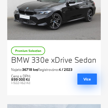
Premium Selection
BMW 330e xDrive Sedan
Najeto:
36718 km
Registrováno:
4 / 2023
Cena s DPH:
Více
899 000 Kč
1 922 162 Kč