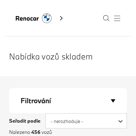
Skladové vozy
Nabídka vozů skladem
Modely
Servis
Služby
Filtrování
Akční nabídky BMW
Kontakty BMW
Výkup vozů
Seřadit podle
- nerozhoduje -
Fan e-shop
BMW Premium Selection
Nalezeno
456
vozů