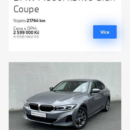
Coupe
Najeto:
21764 km
Cena s DPH:
Více
2 599 000 Kč
4 058 462 Kč