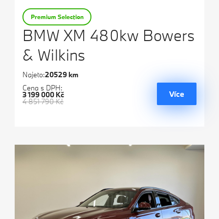
Premium Selection
BMW XM 480kw Bowers
& Wilkins
Najeto:
20529 km
Cena s DPH:
Více
3 199 000 Kč
4 851 790 Kč