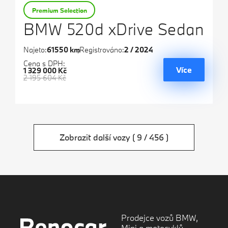
Premium Selection
BMW 520d xDrive Sedan
Najeto:
61550 km
Registrováno:
2 / 2024
Cena s DPH:
Více
1 329 000 Kč
2 195 604 Kč
Zobrazit další vozy
( 9 / 456 )
Prodejce vozů BMW,
Mini a motocyklů