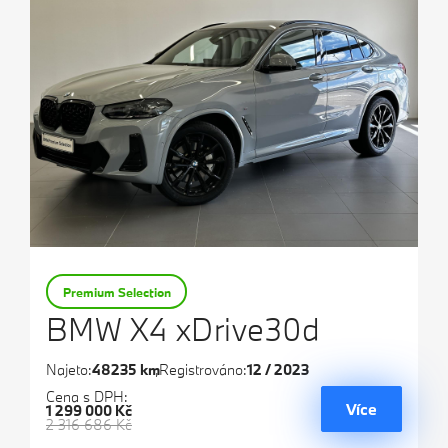
Premium Selection
BMW X4 xDrive30d
Najeto:
48235 km
Registrováno:
12 / 2023
Cena s DPH:
Více
1 299 000 Kč
2 316 686 Kč