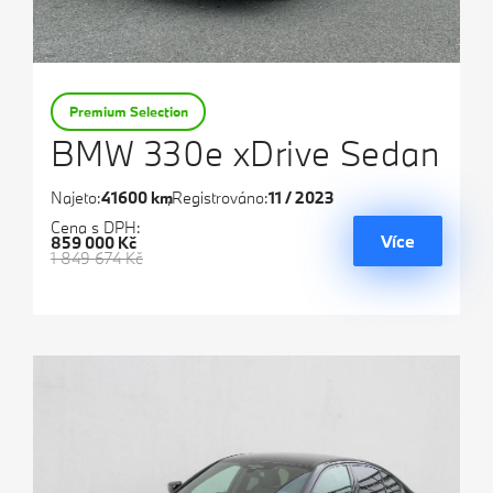
Premium Selection
BMW 330e xDrive Sedan
Najeto:
41600 km
Registrováno:
11 / 2023
Cena s DPH:
Více
859 000 Kč
1 849 674 Kč