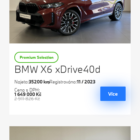
Premium Selection
BMW X6 xDrive40d
Najeto:
35200 km
Registrováno:
11 / 2023
Cena s DPH:
Více
1 649 000 Kč
2 911 826 Kč