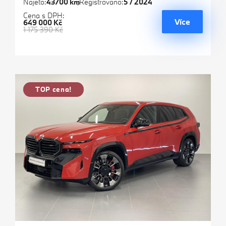
Najeto:
43700 km
Registrováno:
5 / 2024
Cena s DPH:
Více
649 000 Kč
1 175 390 Kč
TOP cena!