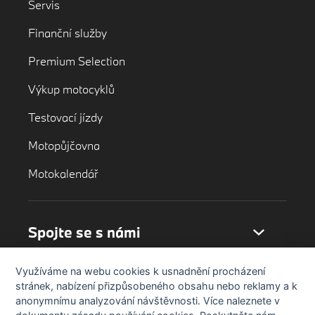
Servis
Finanční služby
Premium Selection
Výkup motocyklů
Testovací jízdy
Motopůjčovna
Motokalendář
Spojte se s námi
Využíváme na webu cookies k usnadnění procházení
stránek, nabízení přizpůsobeného obsahu nebo reklamy a k
anonymnímu analyzování návštěvnosti. Více naleznete v