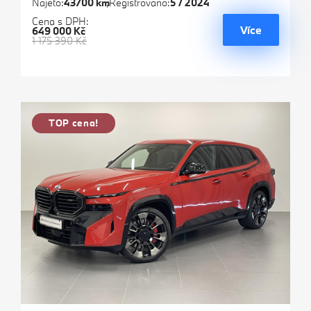
Najeto:
43700 km
Registrováno:
5 / 2024
Cena s DPH:
Více
649 000 Kč
1 175 390 Kč
TOP cena!