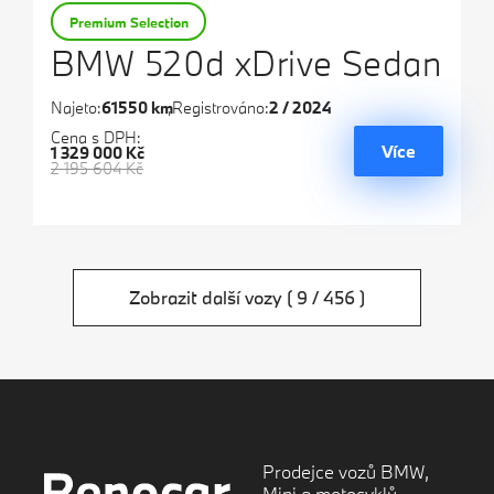
Premium Selection
BMW 520d xDrive Sedan
Najeto:
61550 km
Registrováno:
2 / 2024
Cena s DPH:
Více
1 329 000 Kč
2 195 604 Kč
Zobrazit další vozy
( 9 / 456 )
Prodejce vozů BMW,
Mini a motocyklů