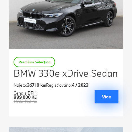
Premium Selection
BMW 330e xDrive Sedan
Najeto:
36718 km
Registrováno:
4 / 2023
Cena s DPH:
Více
899 000 Kč
1 922 162 Kč