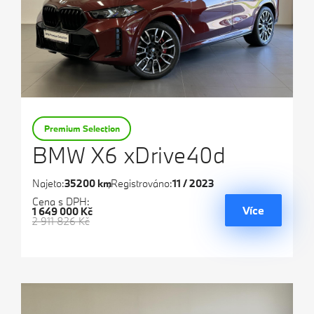
Premium Selection
BMW X6 xDrive40d
Najeto:
35200 km
Registrováno:
11 / 2023
Cena s DPH:
Více
1 649 000 Kč
2 911 826 Kč