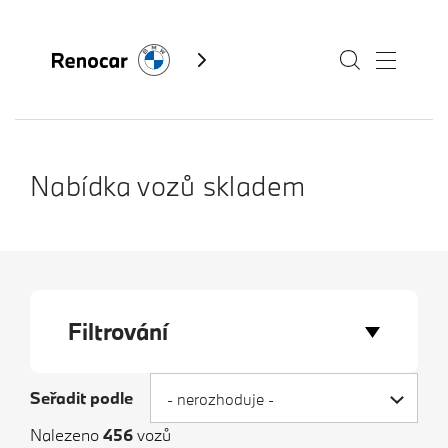
Skladové vozy
Nabídka vozů skladem
Modely
Servis
Služby
Filtrování
Akční nabídky BMW
Kontakty BMW
Výkup vozů
Seřadit podle
- nerozhoduje -
Fan e-shop
BMW Premium Selection
Nalezeno
456
vozů