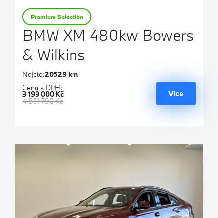
Premium Selection
BMW XM 480kw Bowers
& Wilkins
Najeto:
20529 km
Cena s DPH:
Více
3 199 000 Kč
4 851 790 Kč