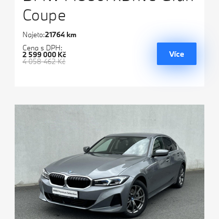
Coupe
Najeto:
21764 km
Cena s DPH:
Více
2 599 000 Kč
4 058 462 Kč