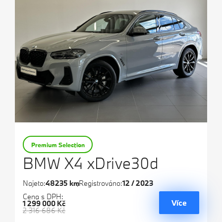
Premium Selection
BMW X4 xDrive30d
Najeto:
48235 km
Registrováno:
12 / 2023
Cena s DPH:
Více
1 299 000 Kč
2 316 686 Kč