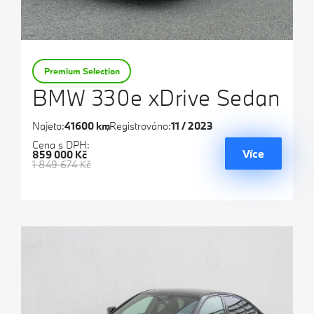
Premium Selection
BMW 330e xDrive Sedan
Najeto:
41600 km
Registrováno:
11 / 2023
Cena s DPH:
Více
859 000 Kč
1 849 674 Kč