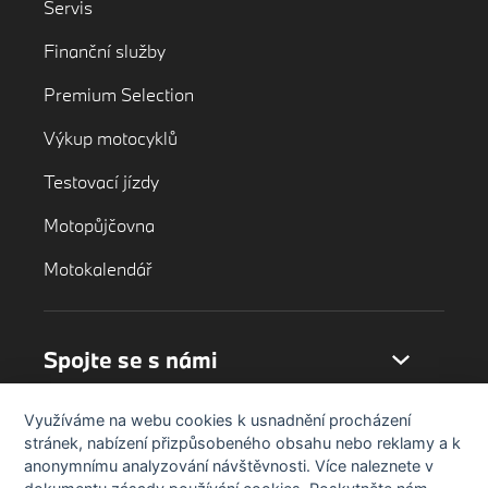
Servis
Finanční služby
Premium Selection
Výkup motocyklů
Testovací jízdy
Motopůjčovna
Motokalendář
Spojte se s námi
Využíváme na webu cookies k usnadnění procházení
stránek, nabízení přizpůsobeného obsahu nebo reklamy a k
anonymnímu analyzování návštěvnosti. Více naleznete v