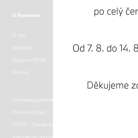
O Renocaru
O nás
Aktuality
Muzeum BMW
Kariéra
Obchodní podmínky
Právní doložka
GDPR - Zásady ochrany osobních údajů
Všeobecné podmínky soutěže