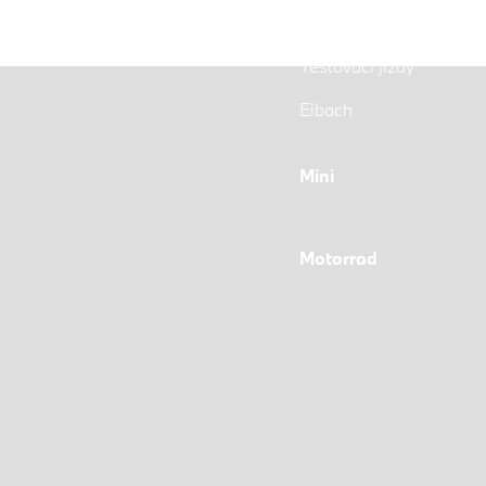
Výkup vozů
Testovací jízdy
Eibach
Mini
Motorrad