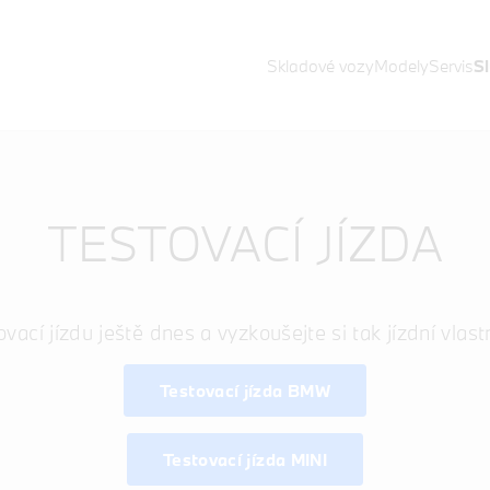
Skladové vozy
Modely
Servis
S
TESTOVACÍ JÍZDA
vací jízdu ještě dnes a vyzkoušejte si tak jízdní vl
Testovací jízda BMW
Testovací jízda MINI