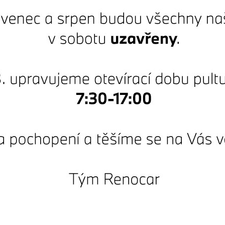
Služby pro vaše značky
BMW
Skladové vozy
Akční nabídky
Modely
Servis
Finanční služby
Pojištění BMW
BMW Premium Selecti