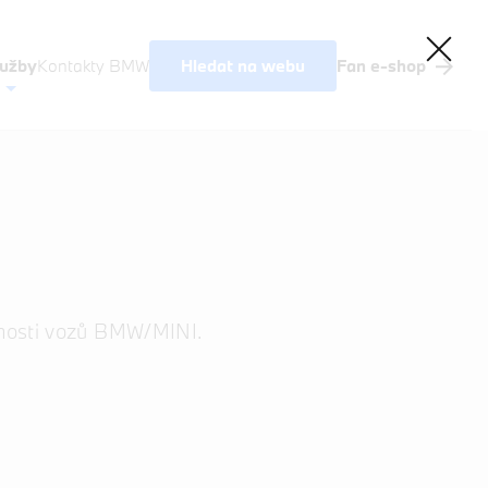
Hledat na webu
lužby
Kontakty BMW
Fan e-shop
Akční nabídky BMW
Výkup vozů
BMW Premium Selection
Testovací jízda
Finanční služby
Pojištění
astnosti vozů BMW/MINI.
M Performance