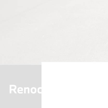
Prodejce vozů BMW,
Mini a motocyklů
Motorrad