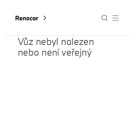
Vůz nebyl nalezen
nebo není veřejný
O nás
Aktuality
Kariéra
Kontakty
Fan e-shop