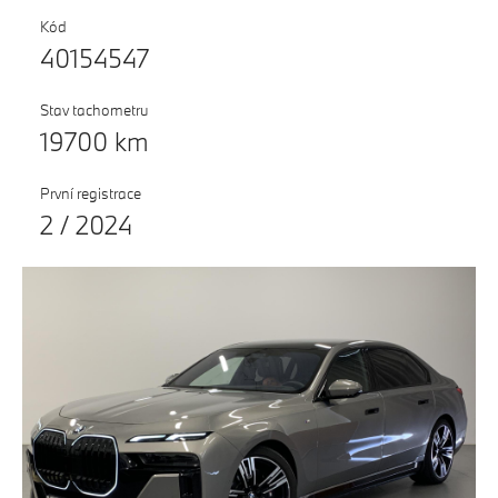
Testovací jízda
Kód
40154547
Finanční služby
Pojištění
Stav tachometru
19700 km
M Performance
První registrace
2 / 2024