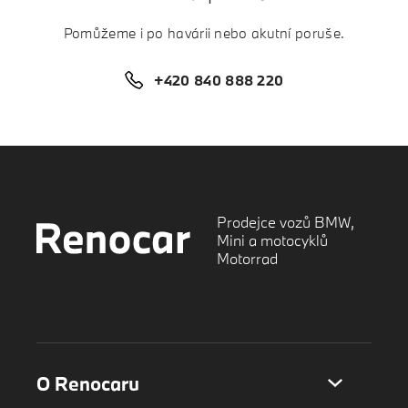
Pomůžeme i po havárii nebo akutní poruše.
+420 840 888 220
Prodejce vozů BMW,
Mini a motocyklů
Motorrad
O Renocaru