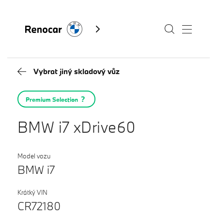
Vybrat jiný skladový vůz
Skladové vozy
Premium Selection
Modely
BMW i7 xDrive60
Servis
Služby
Model vozu
BMW i7
Akční nabídky BMW
Kontakty BMW
Výkup vozů
Krátký VIN
Fan e-shop
CR72180
BMW Premium Selection