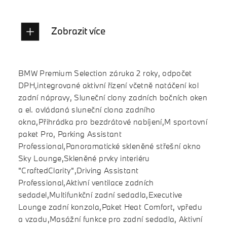
Zobrazit více
BMW Premium Selection záruka 2 roky, odpočet
DPH,integrované aktivní řízení včetně natáčení kol
zadní nápravy, Sluneční clony zadních bočních oken
a el. ovládaná sluneční clona zadního
okna,Přihrádka pro bezdrátové nabíjení,M sportovní
paket Pro, Parking Assistant
Professional,Panoramatické skleněné střešní okno
Sky Lounge,Skleněné prvky interiéru
"CraftedClarity",Driving Assistant
Professional,Aktivní ventilace zadních
sedadel,Multifunkční zadní sedadla,Executive
Lounge zadní konzola,Paket Heat Comfort, vpředu
a vzadu,Masážní funkce pro zadní sedadla, Aktivní