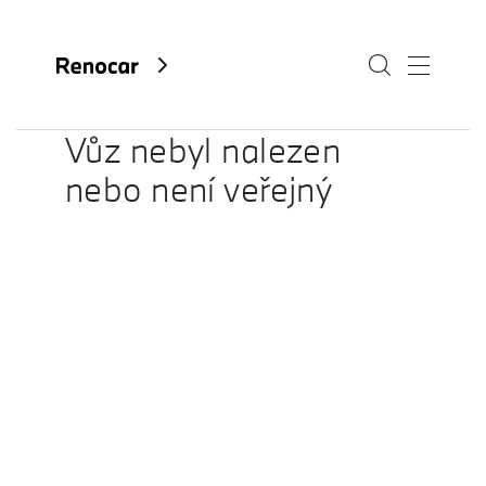
Vůz nebyl nalezen
nebo není veřejný
O nás
Aktuality
Kariéra
Kontakty
Fan e-shop