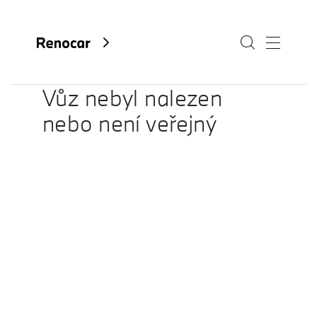
Vůz nebyl nalezen
nebo není veřejný
O nás
Aktuality
Kariéra
Kontakty
Fan e-shop