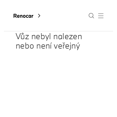
Vůz nebyl nalezen
nebo není veřejný
O nás
Aktuality
Kariéra
Kontakty
Fan e-shop