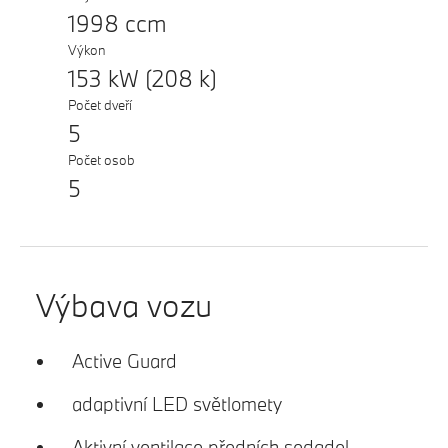
1998 ccm
Výkon
153 kW (208 k)
Počet dveří
5
Počet osob
5
Výbava vozu
Active Guard
adaptivní LED světlomety
Aktivní ventilace předních sedadel