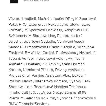
Vůz po 1.majiteli, Možný odpočet DPH, M Sportovní
Paket PRO, Exteriérový Paket Iconic Glow, Tažné
Zařízení, M Sportovní Podvozek, Adaptivní LED
Světlomety M Shadow Line, Panoramatická
Střecha, Sportovní Sedadla, Vyhřívání Všech
Sedadel, Klimatizované Přední Sedadla, Tónované
Zasklení, BMW Live Cockpit Professional, Nezávislé
Topení, Variabilní Sportovní Volant-Vyhřívaný,
Ambietní Osvětlení, Zvukový Systém Harman
Kardon, Komfortní Přístup, Driving Assistant
Professional, Parking Assistant Plus, Luxusní
Palubní Deska, Interiérová Kamera, Vysoký Lesk
Shadow-Line, Bezdrátové Nabíjení Telefonu a
mnoho další výbavy.V ceně vozu záruka BMW
Premium Selection na 2 roky.Výhodné financování s
BMW Financial Services.