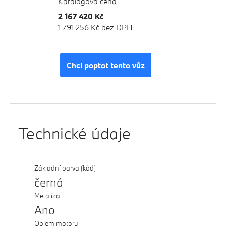
Katalogová cena
2 167 420 Kč
1 791 256 Kč bez DPH
Chci poptat tento vůz
Technické údaje
Základní barva (kód)
černá
Metalíza
Ano
Objem motoru