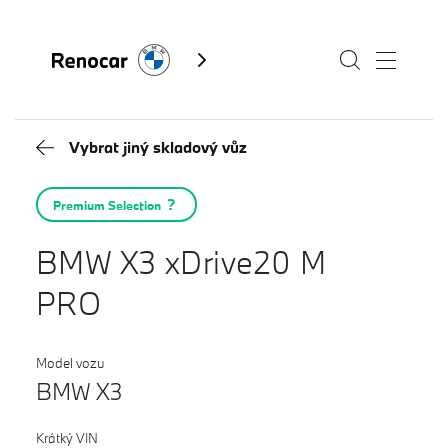
Vybrat jiný skladový vůz
Skladové vozy
Premium Selection
Modely
BMW X3 xDrive20 M
Servis
PRO
Služby
Akční nabídky BMW
Kontakty BMW
Model vozu
BMW X3
Výkup vozů
Fan e-shop
BMW Premium Selection
Krátký VIN