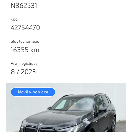
N362531
Testovací jízda
Finanční služby
Kód
42754470
Pojištění
M Performance
Stav tachometru
16355 km
První registrace
8 / 2025
Nově v nabídce