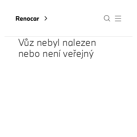
Vůz nebyl nalezen
nebo není veřejný
O nás
Aktuality
Kariéra
Kontakty
Fan e-shop