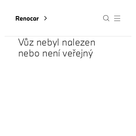
Vůz nebyl nalezen
nebo není veřejný
O nás
Aktuality
Kariéra
Kontakty
Fan e-shop