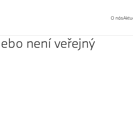
O nás
Aktua
ebo není veřejný