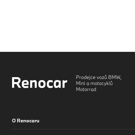
Prodejce vozů BMW,
Mini a motocyklů
Motorrad
O Renocaru