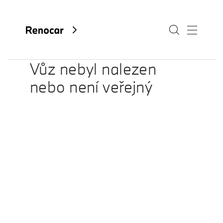
Vůz nebyl nalezen
nebo není veřejný
O nás
Aktuality
Kariéra
Kontakty
Fan e-shop